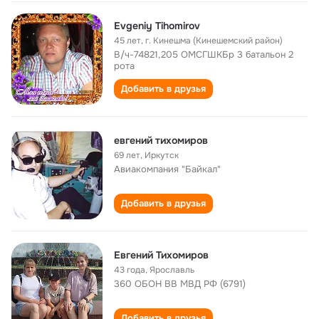
Evgeniy Tihomirov
45 лет
,
г. Кинешма (Кинешемский район)
В/ч-74821,205 ОМСГШКБр 3 батальон 2
рота
Добавить в друзья
евгений тихомиров
69 лет
,
Иркутск
Авиакомпания "Байкал"
Добавить в друзья
Евгений Тихомиров
43 года
,
Ярославль
360 ОБОН ВВ МВД РФ (6791)
Добавить в друзья