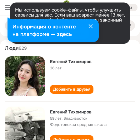
Войти
Мы используем cookie-файлы, чтобы улучшить
сервисы для вас. Если ваш возраст менее 13 лет,
настроить cookie-файлы должен ваш законный
evgeniy tikhomirov
Поиск
представитель.
Больше информации
Информация о контенте
по
людям
Разрешить все
Настроить
на платформе — здесь
Люди
829
Евгений Тихомиров
36 лет
Добавить в друзья
Евгений Тихомиров
59 лет
,
Владивосток
Федотовская cредняя школа
Добавить в друзья