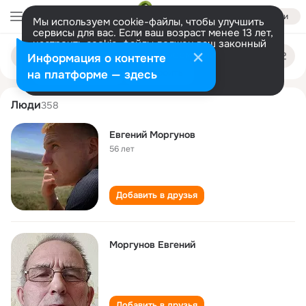
Войти
Мы используем cookie-файлы, чтобы улучшить
сервисы для вас. Если ваш возраст менее 13 лет,
настроить cookie-файлы должен ваш законный
evgeniy morgunov
Поиск
представитель.
Больше информации
Информация о контенте
по
людям
Разрешить все
Настроить
на платформе — здесь
Люди
358
Евгений Моргунов
56 лет
Добавить в друзья
Моргунов Евгений
Добавить в друзья