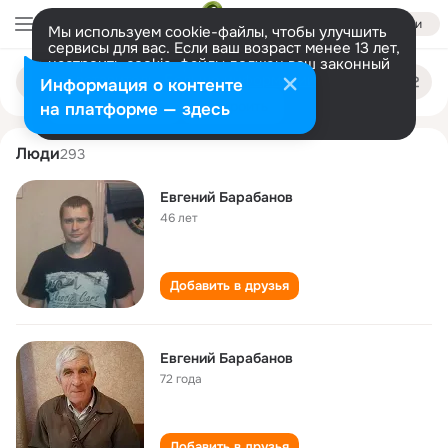
Войти
Мы используем cookie-файлы, чтобы улучшить
сервисы для вас. Если ваш возраст менее 13 лет,
настроить cookie-файлы должен ваш законный
evgeniy barabanov
Поиск
представитель.
Больше информации
Информация о контенте
по
людям
Разрешить все
Настроить
на платформе — здесь
Люди
293
Евгений Барабанов
46 лет
Добавить в друзья
Евгений Барабанов
72 года
Добавить в друзья