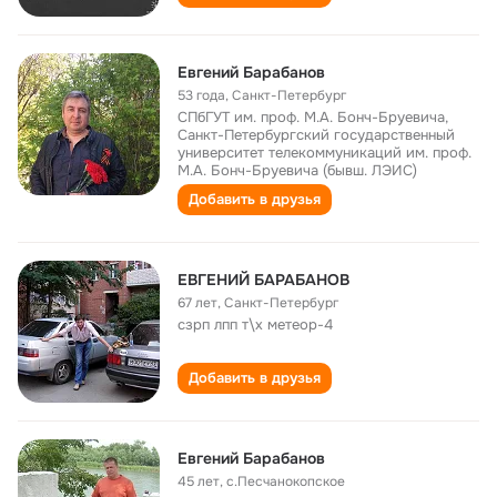
Евгений Барабанов
53 года
,
Санкт-Петербург
СПбГУТ им. проф. М.А. Бонч-Бруевича,
Санкт-Петербургский государственный
университет телекоммуникаций им. проф.
М.А. Бонч-Бруевича (бывш. ЛЭИС)
Добавить в друзья
ЕВГЕНИЙ БАРАБАНОВ
67 лет
,
Санкт-Петербург
сзрп лпп т\х метеор-4
Добавить в друзья
Евгений Барабанов
45 лет
,
с.Песчанокопское