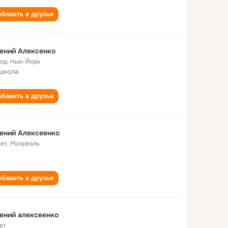
бавить в друзья
ений Алексенко
год
,
Нью-Йорк
школа
бавить в друзья
eний Aлeкceeнкo
лет
,
Монреаль
бавить в друзья
Евгений алексеенко
ет