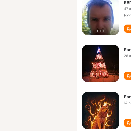
EВ
47 
рус
До
Евг
28 
До
14 л
До