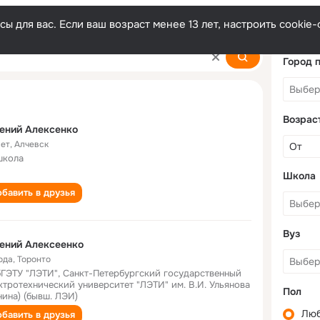
ы для вас. Если ваш возраст менее 13 лет, настроить cooki
nko
Город 
Возрас
ений Алексенко
лет
,
Алчевск
школа
Школа
бавить в друзья
Вуз
ений Алексеенко
ода
,
Торонто
ГЭТУ "ЛЭТИ", Санкт-Петербургский государственный
ктротехнический университет "ЛЭТИ" им. В.И. Ульянова
Пол
нина) (бывш. ЛЭИ)
Лю
бавить в друзья