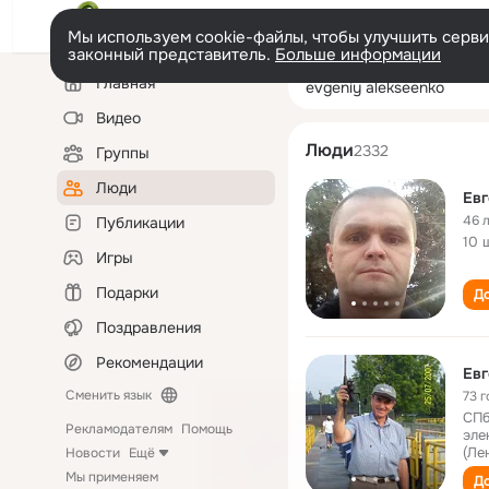
Мы используем cookie-файлы, чтобы улучшить сервис
законный представитель.
Больше информации
Левая
Поиск
Главная
evgeniy aleksee
колонка
по
людям
Видео
Люди
2332
Группы
Люди
Евг
46 
Публикации
10 
Игры
Подарки
До
Поздравления
Рекомендации
Евг
Сменить язык
73 г
СПб
Рекламодателям
Помощь
эле
(Ле
Новости
Ещё
Мы применяем
До