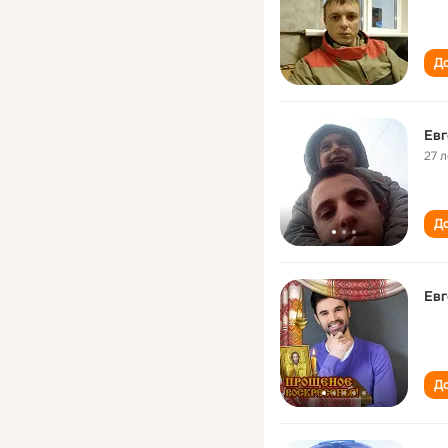
До
Евг
27 л
До
Евг
До