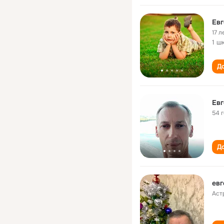
Евг
17 л
1 ш
До
Евг
54 
До
евг
Аст