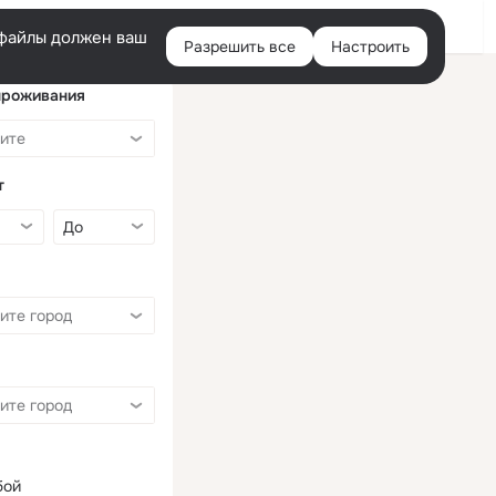
Войти
e-файлы должен ваш
Разрешить все
Настроить
Правая
колонка
проживания
т
бой