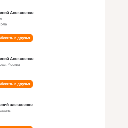
ений Алексеенко
ет
кола
бавить в друзья
ений Алексеенко
года
,
Москва
бавить в друзья
ений алексеенко
рахань