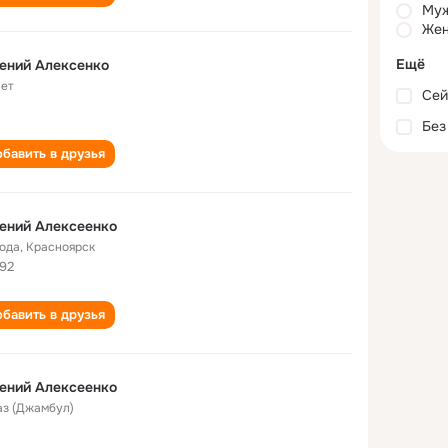
Му
Жен
Ещё
ений Алексенко
лет
Сей
Без
бавить в друзья
ений Алексеенко
года
,
Красноярск
92
бавить в друзья
ений Алексеенко
аз (Джамбул)