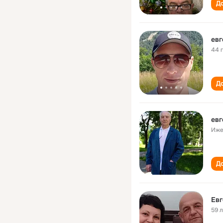
До
евг
44 
До
евг
Иже
До
Евг
59 