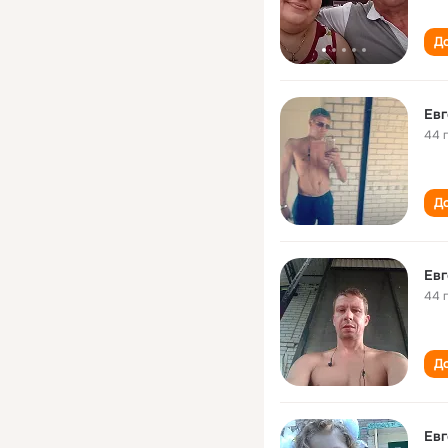
До
Евг
44 
До
Евг
44 
До
Евг