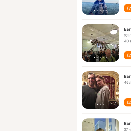
До
Евг
101 
40 
До
Eвг
46 
До
37 л