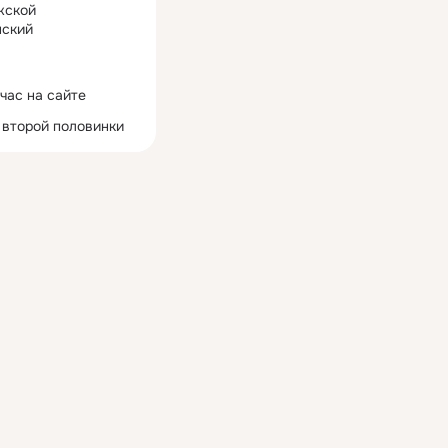
жской
ский
час на сайте
 второй половинки