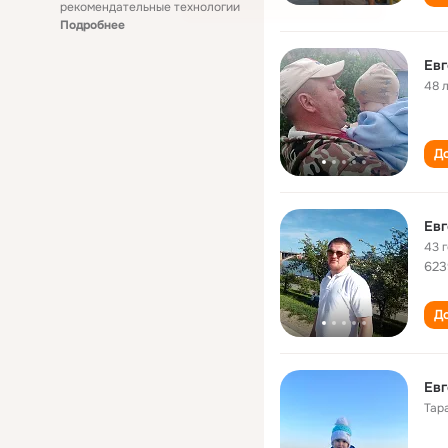
рекомендательные технологии
Подробнее
Евг
48 
До
Евг
43 
623
До
Евг
Тар