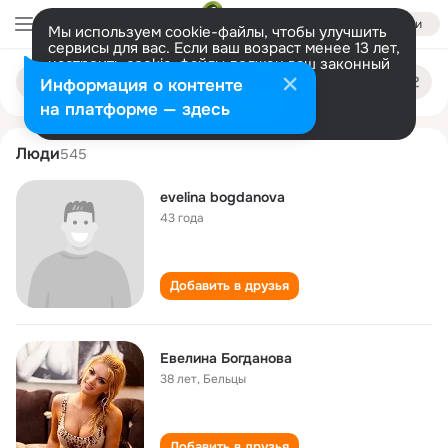
Войти
Мы используем cookie-файлы, чтобы улучшить
сервисы для вас. Если ваш возраст менее 13 лет,
настроить cookie-файлы должен ваш законный
evelina bogdanova
Поиск
представитель.
Больше информации
Информация о контенте
по
людям
Разрешить все
Настроить
на платформе — здесь
Люди
545
evelina bogdanova
43 года
Добавить в друзья
Евелина Богданова
38 лет
,
Бельцы
Добавить в друзья