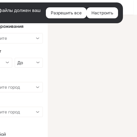
Войти
e-файлы должен ваш
Разрешить все
Настроить
Правая
колонка
проживания
т
бой