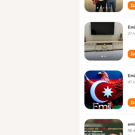
До
Emi
27 л
До
Emi
47 
До
emi
56 