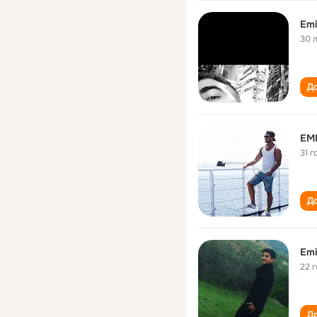
Emi
30 
До
EM
31 г
До
Emi
22 
До