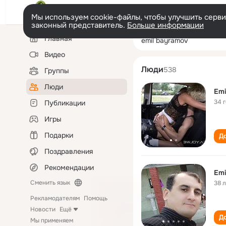
Мы используем cookie-файлы, чтобы улучшить сервис
законный представитель.
Больше информации
Левая
Поиск
Главная
emil bayramov
колонка
по
людям
Видео
Люди
538
Группы
Люди
Emi
34 
Публикации
Игры
Подарки
До
Поздравления
Рекомендации
Emi
Сменить язык
38 
Рекламодателям
Помощь
Новости
Ещё
До
Мы применяем