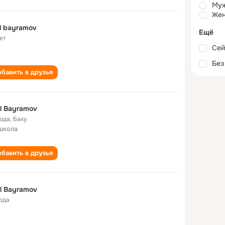
Му
Жен
l bayramov
Ещё
ет
Сей
Без
бавить в друзья
l Bayramov
года
,
Баку
школа
бавить в друзья
l Bayramov
года