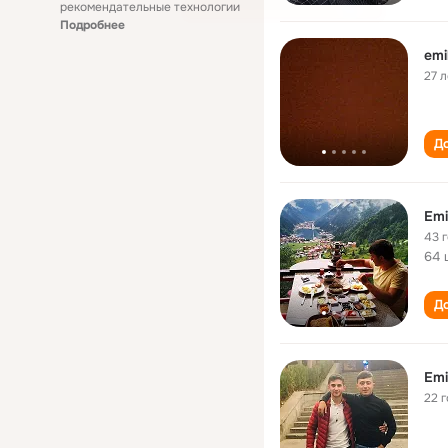
рекомендательные технологии
Подробнее
emi
27 л
До
Emi
43 
64 
До
Emi
22 