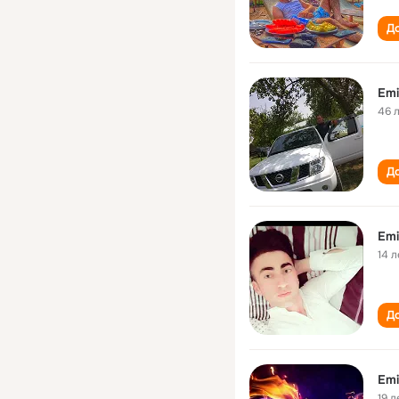
До
Emi
46 
До
Emi
14 л
До
Emi
19 л