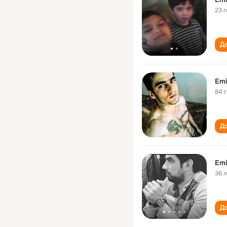
23 
До
Emi
84 
До
Emi
36 
До