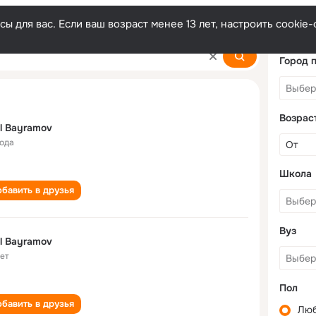
ы для вас. Если ваш возраст менее 13 лет, настроить cooki
Город 
Возрас
l Bayramov
года
Школа
бавить в друзья
Вуз
l Bayramov
лет
Пол
бавить в друзья
Лю