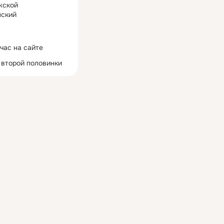
жской
ский
час на сайте
 второй половинки