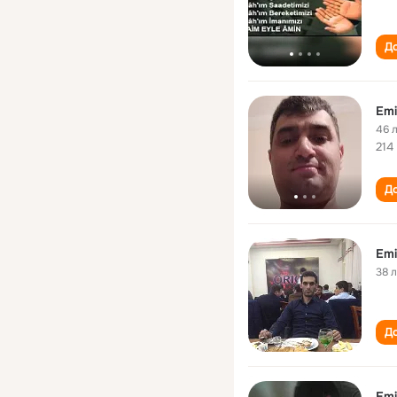
До
Emi
46 
214
До
Emi
38 
До
Emi