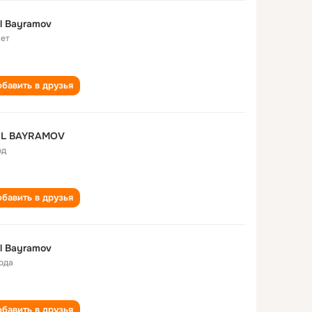
l Bayramov
лет
бавить в друзья
IL BAYRAMOV
од
бавить в друзья
l Bayramov
года
бавить в друзья