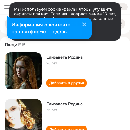
Войти
Мы используем cookie-файлы, чтобы улучшить
сервисы для вас. Если ваш возраст менее 13 лет,
настроить cookie-файлы должен ваш законный
elizaveta rodina
Поиск
представитель.
Больше информации
Информация о контенте
по
людям
Разрешить все
Настроить
на платформе — здесь
Люди
1915
Елизавета Родина
26 лет
Добавить в друзья
Елизавета Родина
56 лет
Добавить в друзья