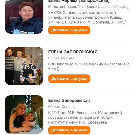
Елена Черных (Запорожская)
51 год
,
рпКрасный яр (Волгоградская область)
ХНУРЭ, Харьковский национальный
университет радиоэлектроники (бывш.
ХИГМАВТ, ХИРЭ им. М.К. Янгеля, ХГТУРЭ)
Добавить в друзья
ЕЛЕНА ЗАПОРОЖСКАЯ
65 лет
,
Москва
680 школа (с гимназическими классами (с
5 кл.))
Добавить в друзья
Елена Запорожская
50 лет
,
Саранск
МГПИ им. М.Е. Евсевьева, Мордовский
государственный педагогический
институт имени М.Е. Евсевьева
Добавить в друзья