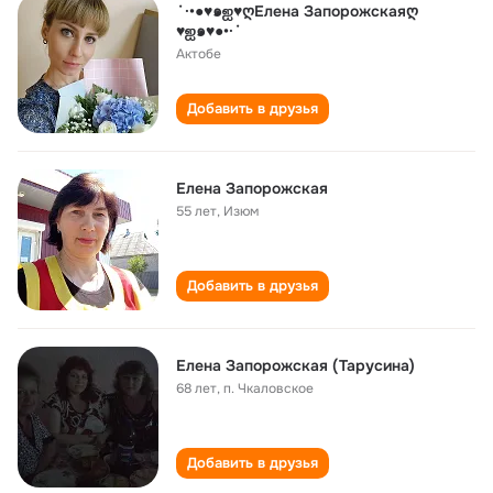
˙·•●♥๑ஐ♥ღЕлена Запорожскаяღ
♥ஐ๑♥●•·˙
Актобе
Добавить в друзья
Елена Запорожская
55 лет
,
Изюм
Добавить в друзья
Елена Запорожская (Тарусина)
68 лет
,
п. Чкаловское
Добавить в друзья