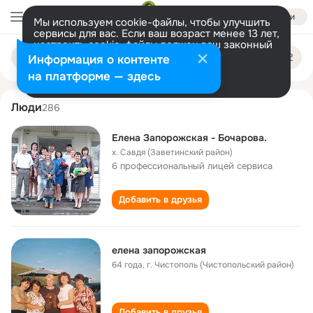
Войти
Мы используем cookie-файлы, чтобы улучшить
сервисы для вас. Если ваш возраст менее 13 лет,
настроить cookie-файлы должен ваш законный
elena zaporozhskaya
Поиск
представитель.
Больше информации
Информация о контенте
по
людям
Разрешить все
Настроить
на платформе — здесь
Люди
286
Елена Запорожская - Бочарова.
х. Савдя (Заветинский район)
6 профессиональный лицей сервиса
Добавить в друзья
елена запорожская
64 года
,
г. Чистополь (Чистопольский район)
Добавить в друзья