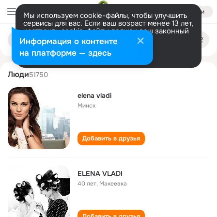
Войти
Мы используем cookie-файлы, чтобы улучшить
сервисы для вас. Если ваш возраст менее 13 лет,
настроить cookie-файлы должен ваш законный
elena vladi
Поиск
представитель.
Больше информации
Информация о контенте
по
людям
Разрешить все
Настроить
на платформе — здесь
Люди
51750
elena vladi
Минск
Добавить в друзья
ELENA VLADI
40 лет
,
Макеевка
Добавить в друзья