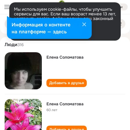
Войти
Мы используем cookie-файлы, чтобы улучшить
сервисы для вас. Если ваш возраст менее 13 лет,
настроить cookie-файлы должен ваш законный
elena solomatova
Поиск
представитель.
Больше информации
Информация о контенте
по
людям
Разрешить все
Настроить
на платформе — здесь
Люди
316
Eлeна Соломатова
Добавить в друзья
Елена Соломатова
60 лет
Добавить в друзья