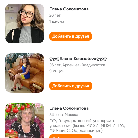
Елена Соломатова
26 лет
1 школа
Добавить в друзья
ღღღЕлена Sоlомаtоvаღღღ
36 лет
,
Арсеньев-Владивосток
9 лицей
Добавить в друзья
Елена Соломатова
54 года
,
Москва
ГУУ, Государственный университет
управления (бывш. МИЭИ, МПЭПИ, ГАУ,
МИУ им. С. Орджоникидзе)