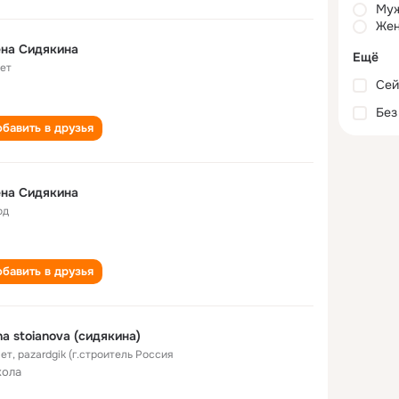
Му
Жен
на Сидякина
Ещё
лет
Сей
Без
бавить в друзья
на Сидякина
од
бавить в друзья
na stoianova (сидякина)
лет
,
pazardgik (г.строитель Россия
кола