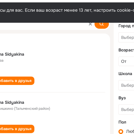
ы для вас. Если ваш возраст менее 13 лет, настроить cooki
Город 
Возрас
na Sidyakina
за
Школа
бавить в друзья
Вуз
na Sidyakina
Шишкино (Тальменский район)
Пол
бавить в друзья
Лю