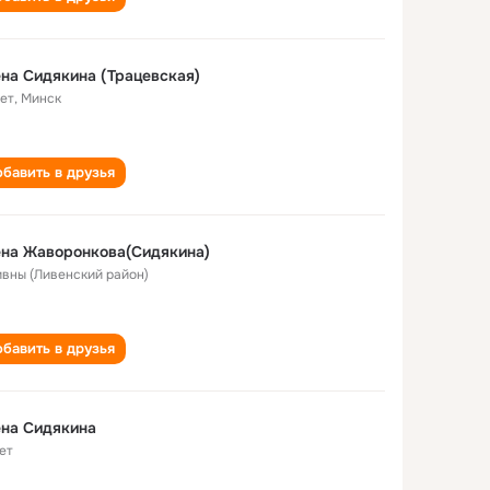
на Сидякина (Трацевская)
лет
,
Минск
бавить в друзья
на Жаворонкова(Сидякина)
Ливны (Ливенский район)
бавить в друзья
на Сидякина
ет