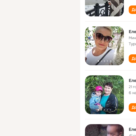
До
Еле
Мин
Тур
До
Еле
21 г
6 н
До
Еле
41 г