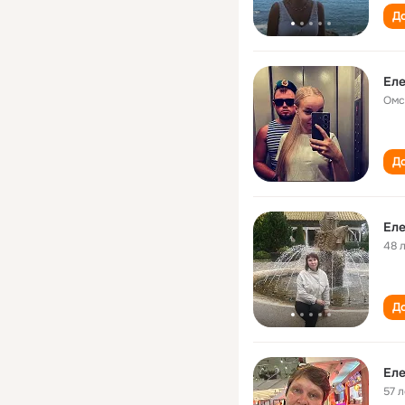
До
Еле
Омс
До
Еле
48 
До
Еле
57 л