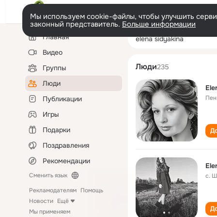
Мы используем cookie-файлы, чтобы улучшить сервис
законный представитель.
Больше информации
Левая
Поиск
Главная
elena sidyakina
колонка
по
людям
Видео
Люди
235
Группы
Люди
Ele
Пен
Публикации
Игры
Подарки
До
Поздравления
Рекомендации
Ele
Сменить язык
с. 
Рекламодателям
Помощь
Новости
Ещё
До
Мы применяем