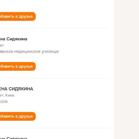
бавить в друзья
на Сидякина
лет
евское медицинское училище
бавить в друзья
ЕНА СИДЯКИНА
ет
,
Киев
кола
бавить в друзья
на Сидякина