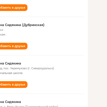
бавить в друзья
на Сидякина (Дубринская)
ск
изм
бавить в друзья
на Сидякина
од
,
пос. Черемухово (г. Североуральск)
ачальная школа
бавить в друзья
на Сидякина
од
,
с. Верх-Усугли (Тунгокоченский район)