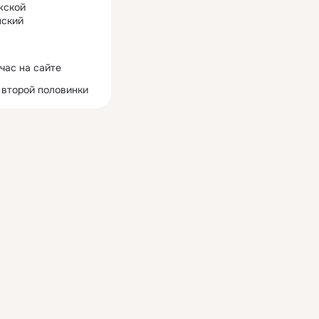
жской
ский
час на сайте
 второй половинки