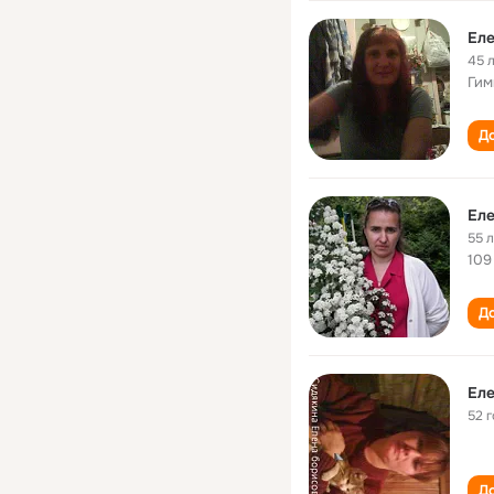
Еле
45 
Гим
До
Еле
55 
109
До
Еле
52 
До