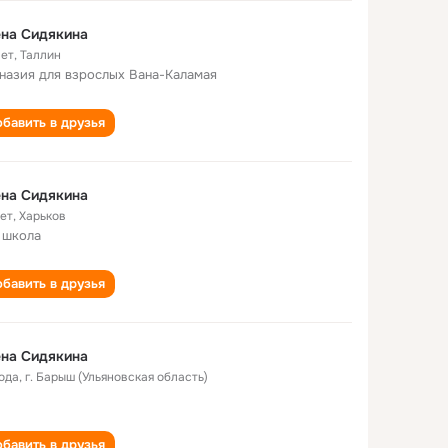
на Сидякина
лет
,
Таллин
назия для взрослых Вана-Каламая
бавить в друзья
на Сидякина
лет
,
Харьков
 школа
бавить в друзья
на Сидякина
года
,
г. Барыш (Ульяновская область)
бавить в друзья