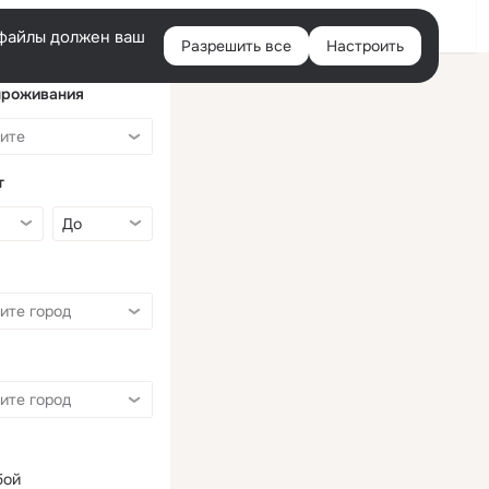
Войти
e-файлы должен ваш
Разрешить все
Настроить
Правая
колонка
проживания
т
бой