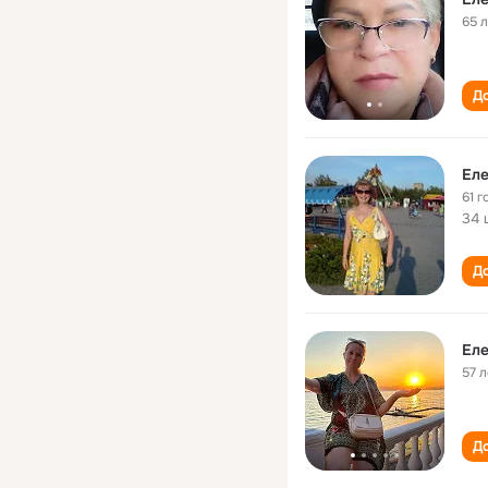
65 
До
Еле
61 г
34 
До
Еле
57 л
До