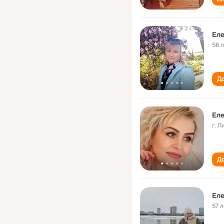
Еле
56 
До
Еле
г. 
До
Еле
57 л