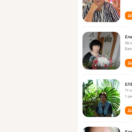
До
Еле
56 
Бел
До
ЕЛ
77 л
1 ш
До
Еле