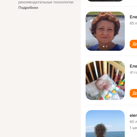
рекомендательные технологии
Подробнее
Еле
65 
До
Еле
41 г
До
ele
60 
1 ш