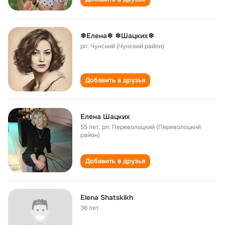
❄Елена❄ ❄Шацких❄
рп. Чунский (Чунский район)
Добавить в друзья
Елена Шацких
55 лет
,
рп. Переволоцкий (Переволоцкий
район)
Добавить в друзья
Elena Shatskikh
36 лет