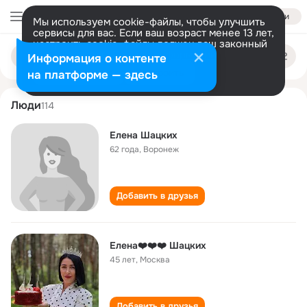
Войти
Мы используем cookie-файлы, чтобы улучшить
сервисы для вас. Если ваш возраст менее 13 лет,
настроить cookie-файлы должен ваш законный
elena shatskikh
Поиск
представитель.
Больше информации
Информация о контенте
по
людям
Разрешить все
Настроить
на платформе — здесь
Люди
114
Елена Шацких
62 года
,
Воронеж
Добавить в друзья
Елена❤️❤️❤️ Шацких
45 лет
,
Москва
Добавить в друзья