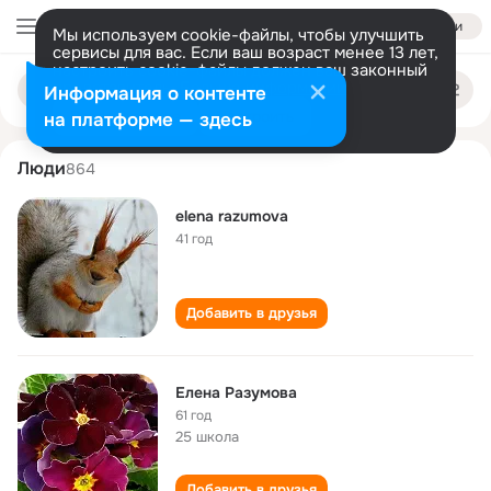
Войти
Мы используем cookie-файлы, чтобы улучшить
сервисы для вас. Если ваш возраст менее 13 лет,
настроить cookie-файлы должен ваш законный
elena razumova
Поиск
представитель.
Больше информации
Информация о контенте
по
людям
Разрешить все
Настроить
на платформе — здесь
Люди
864
elena razumova
41 год
Добавить в друзья
Елена Разумова
61 год
25 школа
Добавить в друзья