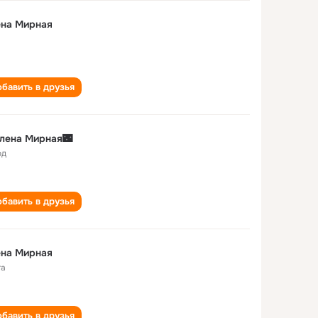
ена Мирная
бавить в друзья
лена Мирная🌃
од
бавить в друзья
ена Мирная
га
бавить в друзья