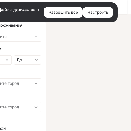
Войти
e-файлы должен ваш
Разрешить все
Настроить
Правая
колонка
проживания
т
бой