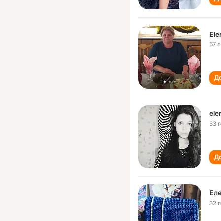
Ele
57 л
До
ele
33 
До
Ел
32 