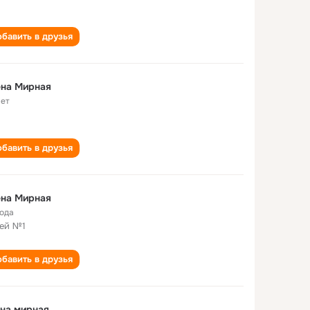
бавить в друзья
ена Мирная
лет
бавить в друзья
ена Мирная
года
ей №1
бавить в друзья
елена мирная