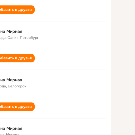
бавить в друзья
ена Мирная
года
,
Санкт-Петербург
бавить в друзья
ена Мирная
года
,
Белогорск
бавить в друзья
ена Мирная
лет
,
Москва