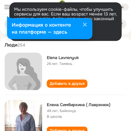
Войти
Мы используем cookie-файлы, чтобы улучшить
сервисы для вас. Если ваш возраст менее 13 лет,
настроить cookie-файлы должен ваш законный
elena lavrenyuk
Поиск
представитель.
Больше информации
Информация о контенте
по
людям
Разрешить все
Настроить
на платформе — здесь
Люди
254
Elena Lavrenyuk
26 лет
,
Тюмень
Добавить в друзья
Елена Симбиркина ( Лавренюк)
48 лет
,
Байконур
8 школа
Добавить в друзья