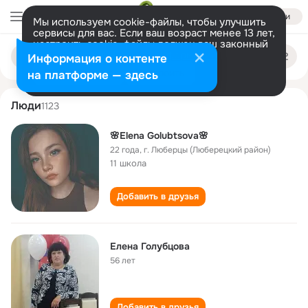
Войти
Мы используем cookie-файлы, чтобы улучшить
сервисы для вас. Если ваш возраст менее 13 лет,
настроить cookie-файлы должен ваш законный
elena golubtsova
Поиск
представитель.
Больше информации
Информация о контенте
по
людям
Разрешить все
Настроить
на платформе — здесь
Люди
1123
🌸Elena Golubtsova🌸
22 года
,
г. Люберцы (Люберецкий район)
11 школа
Добавить в друзья
Елена Голубцова
56 лет
Добавить в друзья