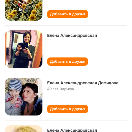
Добавить в друзья
Елена Александровская
Добавить в друзья
Елена Александровская Демидова
49 лет
,
Харьков
Добавить в друзья
Елена Александровская