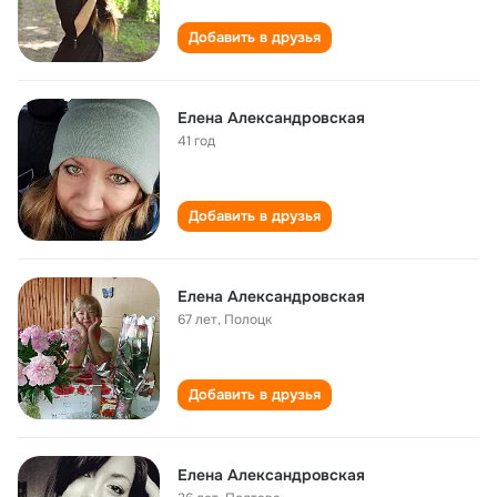
Добавить в друзья
Елена Александровская
41 год
Добавить в друзья
Елена Александровская
67 лет
,
Полоцк
Добавить в друзья
Елена Александровская