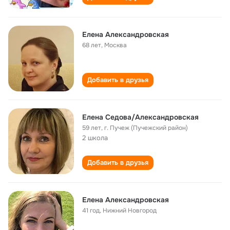
Елена Александровская
68 лет
,
Москва
Добавить в друзья
Елена Седова/Александровская
59 лет
,
г. Пучеж (Пучежский район)
2 школа
Добавить в друзья
Елена Александровская
41 год
,
Нижний Новгород