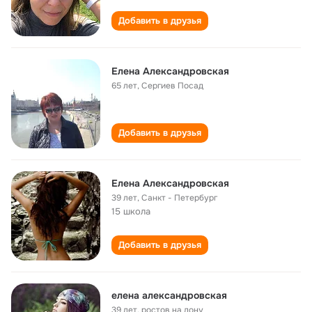
Добавить в друзья
Елена Александровская
65 лет
,
Сергиев Посад
Добавить в друзья
Елена Александровская
39 лет
,
Санкт - Петербург
15 школа
Добавить в друзья
елена александровская
39 лет
,
ростов на дону