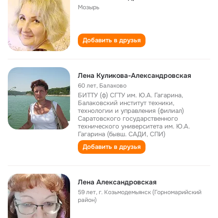
Мозырь
Добавить в друзья
Лена Куликова-Александровская
60 лет
,
Балаково
БИТТУ (ф) СГТУ им. Ю.А. Гагарина,
Балаковский институт техники,
технологии и управления (филиал)
Саратовского государственного
технического университета им. Ю.А.
Гагарина (бывш. САДИ, СПИ)
Добавить в друзья
Лена Александровская
59 лет
,
г. Козьмодемьянск (Горномарийский
район)