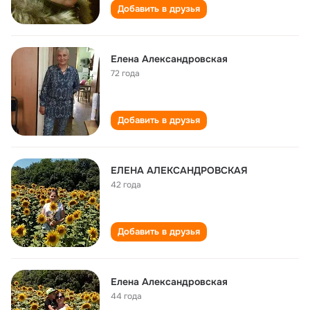
Добавить в друзья
Елена Александровская
72 года
Добавить в друзья
ЕЛЕНА АЛЕКСАНДРОВСКАЯ
42 года
Добавить в друзья
Елена Александровская
44 года