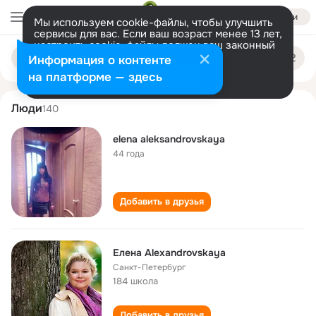
Войти
Мы используем cookie-файлы, чтобы улучшить
сервисы для вас. Если ваш возраст менее 13 лет,
настроить cookie-файлы должен ваш законный
elena aleksandrovskaya
Поиск
представитель.
Больше информации
Информация о контенте
по
людям
Разрешить все
Настроить
на платформе — здесь
Люди
140
elena aleksandrovskaya
44 года
Добавить в друзья
Eлена Alexandrovskaya
Санкт-Петербург
184 школа
Добавить в друзья