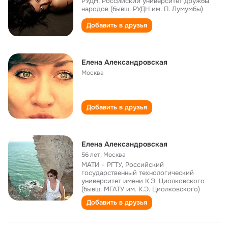
РУДН, Росcийский университет дружбы
народов (бывш. РУДН им. П. Лумумбы)
Добавить в друзья
Елена Александровская
Москва
Добавить в друзья
Елена Александровская
56 лет
,
Москва
МАТИ - РГТУ, Российский
государственный технологический
университет имени К.Э. Циолковского
(бывш. МГАТУ им. К.Э. Циолковского)
Добавить в друзья