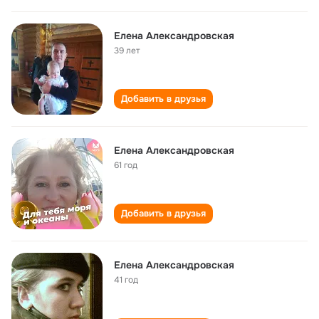
Елена Александровская
39 лет
Добавить в друзья
Елена Александровская
61 год
Добавить в друзья
Елена Александровская
41 год