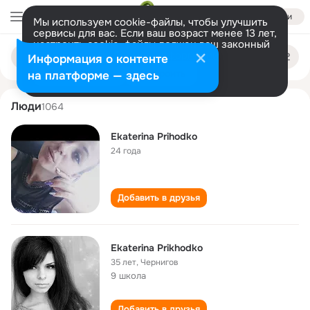
Войти
Мы используем cookie-файлы, чтобы улучшить
сервисы для вас. Если ваш возраст менее 13 лет,
настроить cookie-файлы должен ваш законный
ekaterina prikhodko
Поиск
представитель.
Больше информации
Информация о контенте
по
людям
Разрешить все
Настроить
на платформе — здесь
Люди
1064
Ekaterina Prihodko
24 года
Добавить в друзья
Ekaterina Prikhodko
35 лет
,
Чернигов
9 школа
Добавить в друзья