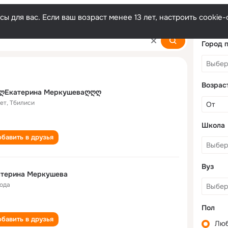
ы для вас. Если ваш возраст менее 13 лет, настроить cooki
sheva
Город 
Возрас
ღЕкатерина Меркушеваღღღ
лет
,
Тбилиси
Школа
бавить в друзья
Вуз
Екатерина Меркушева
года
Пол
бавить в друзья
Лю