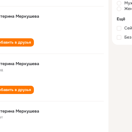
Му
Жен
атерина Меркушева
Ещё
Сей
Без
бавить в друзья
атерина Меркушева
од
бавить в друзья
атерина Меркушева
ет