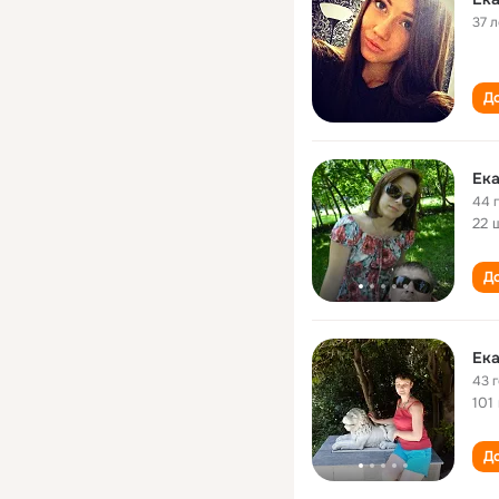
37 л
До
Ек
44 
22 
До
Ек
43 
101
До