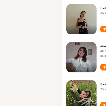
Ек
36 
До
ека
46 
шах
До
Ека
35 
До