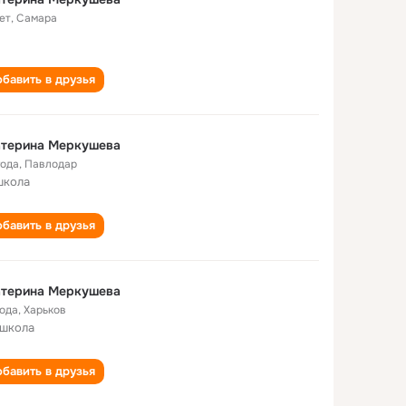
ет
,
Самара
бавить в друзья
атерина Меркушева
года
,
Павлодар
школа
бавить в друзья
атерина Меркушева
года
,
Харьков
 школа
бавить в друзья