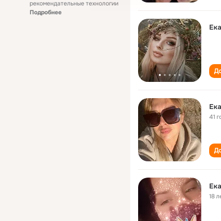
рекомендательные технологии
Подробнее
Ек
До
Ек
41 г
До
Ек
18 л