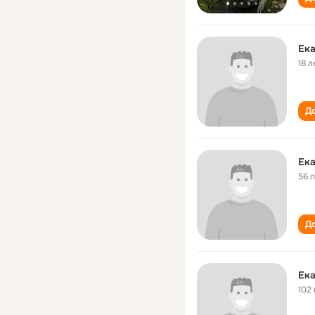
Ек
18 л
До
Ек
56 
До
Ек
102 