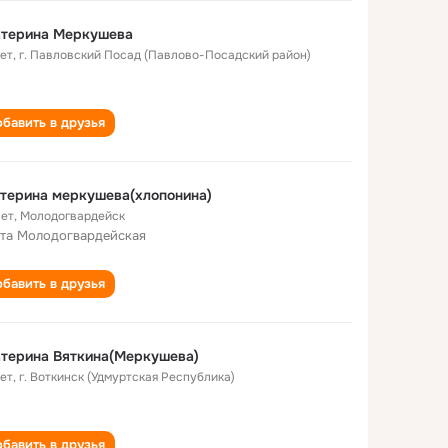
атерина Меркушева
лет
,
г. Павловский Посад (Павлово-Посадский район)
бавить в друзья
терина меркушева(хлопонина)
лет
,
Молодогвардейск
та Молодогвардейская
бавить в друзья
терина Вяткина(Меркушева)
лет
,
г. Воткинск (Удмуртская Республика)
бавить в друзья