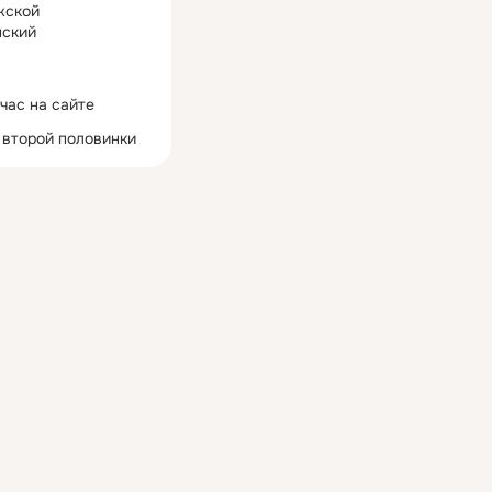
жской
ский
час на сайте
 второй половинки