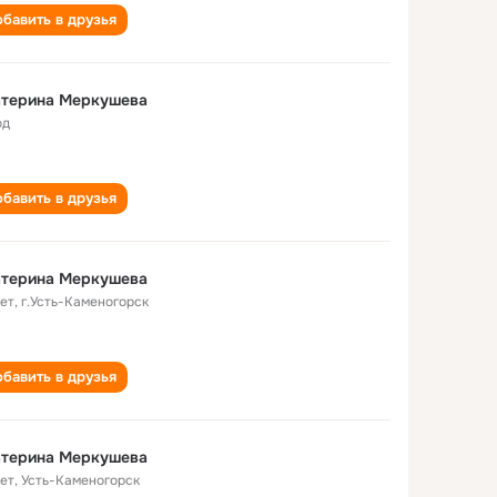
бавить в друзья
атерина Меркушева
од
бавить в друзья
атерина Меркушева
лет
,
г.Усть-Каменогорск
бавить в друзья
атерина Меркушева
лет
,
Усть-Каменогорск