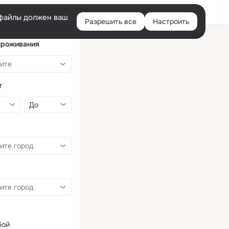
Войти
e-файлы должен ваш
Разрешить все
Настроить
Правая
колонка
проживания
т
бой