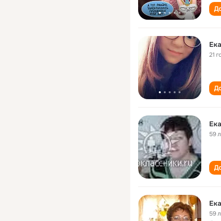
До
Ек
21 г
До
Ек
59 
До
Ек
59 