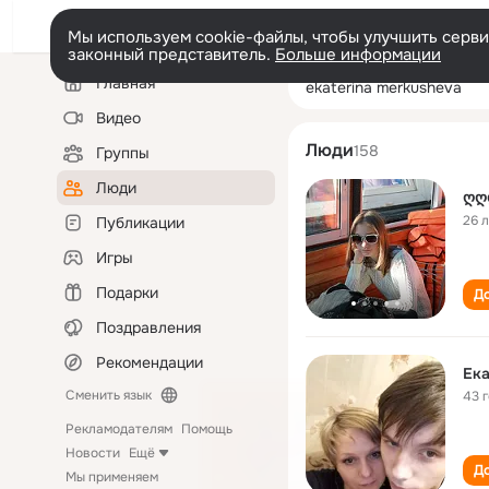
Мы используем cookie-файлы, чтобы улучшить сервис
законный представитель.
Больше информации
Левая
Поиск
Главная
ekaterina merku
колонка
по
людям
Видео
Люди
158
Группы
Люди
ღღ
26 
Публикации
Игры
Подарки
До
Поздравления
Рекомендации
Сменить язык
43 
Рекламодателям
Помощь
Новости
Ещё
До
Мы применяем