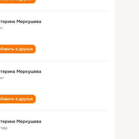
атерина Меркушева
ет
бавить в друзья
атерина Меркушева
лет
бавить в друзья
атерина Меркушева
года