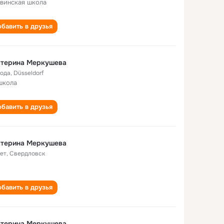
винская школа
бавить в друзья
атерина Меркушева
года
,
Düsseldorf
школа
бавить в друзья
атерина Меркушева
лет
,
Свердловск
бавить в друзья
атерина Меркушева