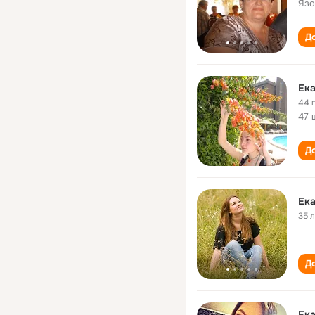
Язо
До
Ек
44 
47 
До
Ек
35 
До
Ек