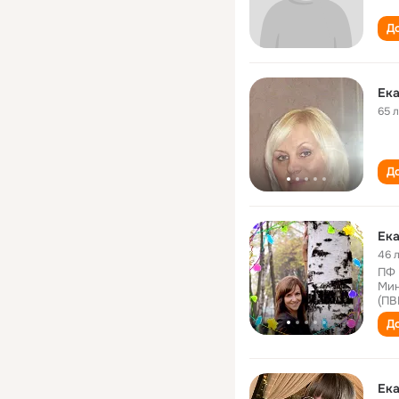
До
Ек
65 
До
Ека
46 
ПФ 
Мин
(ПВ
До
Ек