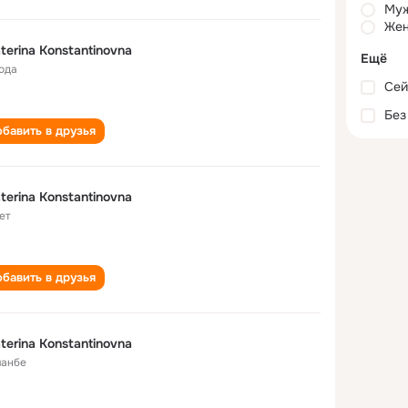
Му
Жен
terina Konstantinovna
Ещё
года
Сей
Без
бавить в друзья
terina Konstantinovna
ет
бавить в друзья
terina Konstantinovna
анбе