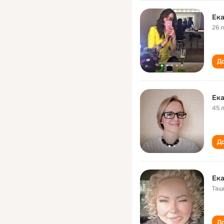
Ека
26 
До
Ека
45 
До
Ека
Таш
До