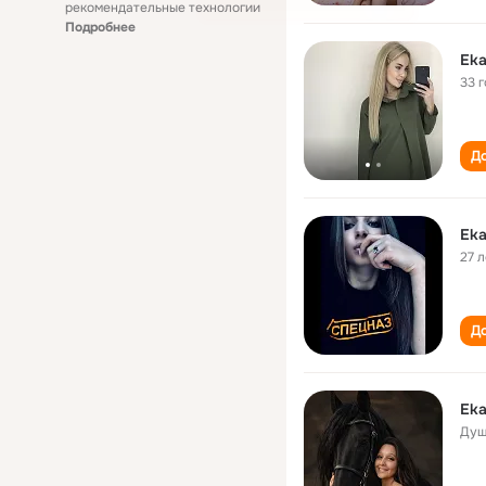
рекомендательные технологии
Подробнее
Eka
33 
До
Eka
27 л
До
Eka
Душ