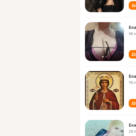
До
Ека
56 
До
Ека
78 л
До
Ека
29 