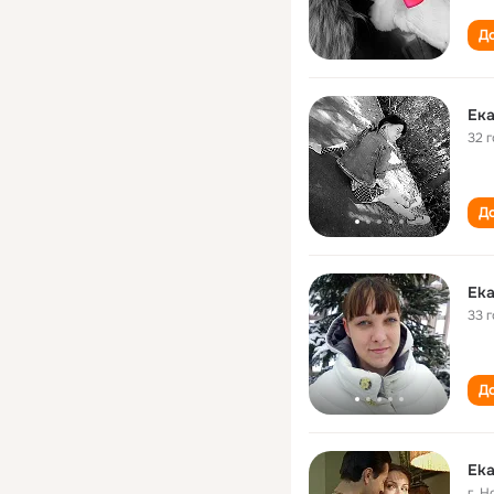
До
Ека
32 
До
Eka
33 
До
Eka
г. 