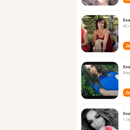
Ека
42 
До
Ека
Биш
До
Ека
г. О