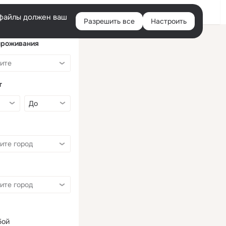
Войти
e-файлы должен ваш
Разрешить все
Настроить
Правая
колонка
проживания
т
бой