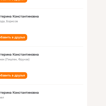
терина Константиновна
года
,
Борисов
бавить в друзья
терина Константиновна
кек (Пишпек, Фрунзе)
бавить в друзья
терина Константиновна
рел