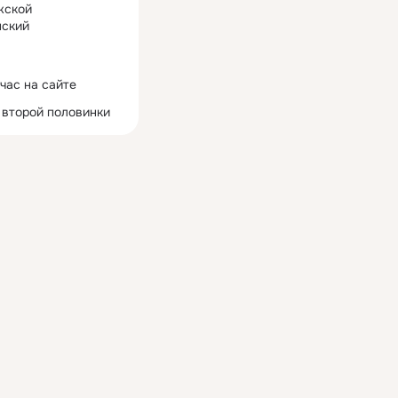
жской
ский
час на сайте
 второй половинки