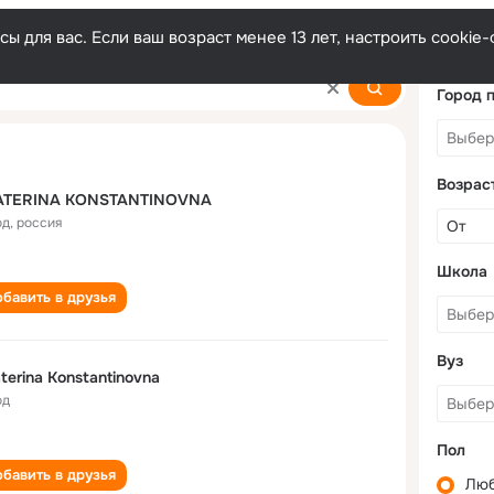
ы для вас. Если ваш возраст менее 13 лет, настроить cooki
antinovna
Город 
Возрас
ATERINA KONSTANTINOVNA
од
,
россия
Школа
бавить в друзья
Вуз
terina Konstantinovna
од
Пол
бавить в друзья
Лю