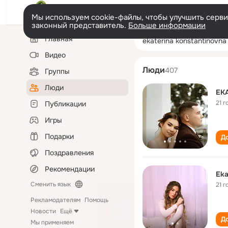
Мы используем cookie-файлы, чтобы улучшить сервис
законный представитель.
Больше информации
Левая
Поиск
Главная
ekaterina konst
колонка
по
людям
Видео
Люди
407
Группы
Люди
EK
21 г
Публикации
Игры
Подарки
До
Поздравления
Рекомендации
Eka
Сменить язык
21 г
Рекламодателям
Помощь
Новости
Ещё
До
Мы применяем