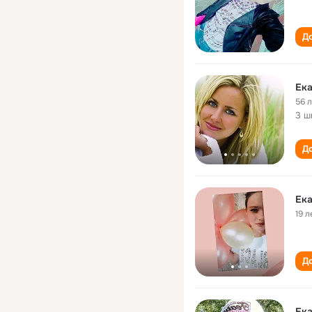
До
Ека
56 
3 ш
До
Ека
19 л
До
Ека