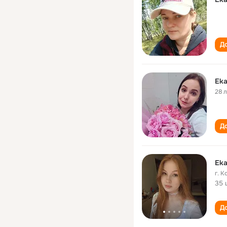
До
Eka
28 
До
Eka
г. 
35 
До