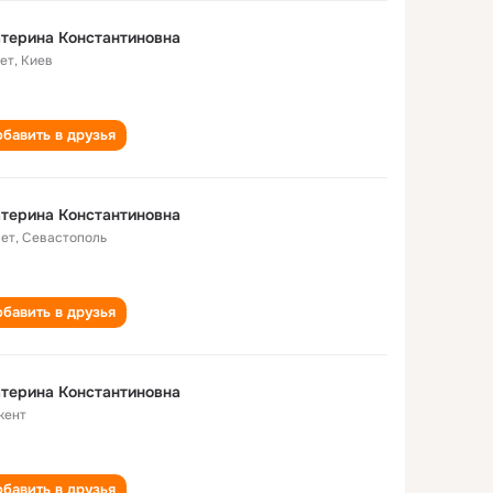
терина Константиновна
лет
,
Киев
бавить в друзья
терина Константиновна
лет
,
Севастополь
бавить в друзья
терина Константиновна
кент
бавить в друзья