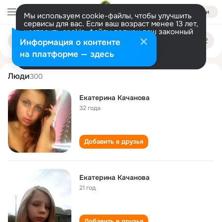
Войти
Мы используем cookie-файлы, чтобы улучшить
сервисы для вас. Если ваш возраст менее 13 лет,
настроить cookie-файлы должен ваш законный
ekaterina kachanova
Поиск
представитель.
Больше информации
Информация о контенте
по
людям
Разрешить все
Настроить
на платформе — здесь
Люди
300
Екатерина Качанова
32 года
Добавить в друзья
Екатерина Качанова
21 год
Добавить в друзья