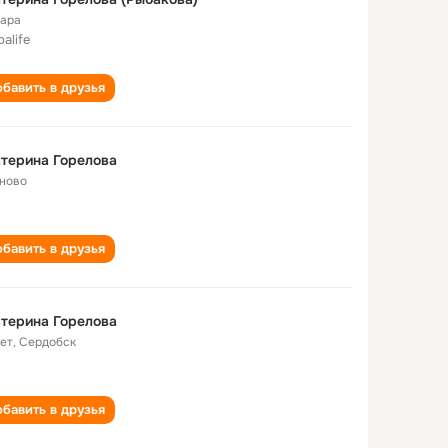
ара
alife
бавить в друзья
терина Горелова
ново
бавить в друзья
терина Горелова
лет
,
Сердобск
бавить в друзья