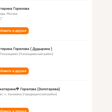
терина Горелова
года
,
Москва
С"
бавить в друзья
терина Горелова ( Дудырина )
. Поназырево (Поназыревский район)
бавить в друзья
катерина🌹 Горелова (Золотарева)
ет
,
с. Канаевка (Городищенский район)
бавить в друзья