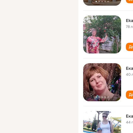
Eka
78 л
До
Ека
40 
До
Ека
44 