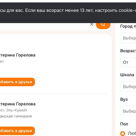
ы для вас. Если ваш возраст менее 13 лет, настроить cooki
va
Город 
Возрас
терина Горелова
лет
Школа
бавить в друзья
Вуз
терина Горелова
лет
,
Эль-Кувейт
анская гимназия
Пол
бавить в друзья
Лю