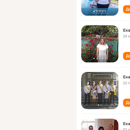
До
Ека
25 
До
Ека
22 
До
Ека
57 л