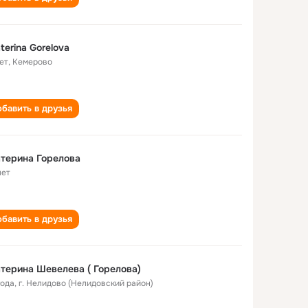
terina Gorelova
ет
,
Кемерово
бавить в друзья
терина Горелова
лет
бавить в друзья
терина Шевелева ( Горелова)
года
,
г. Нелидово (Нелидовский район)