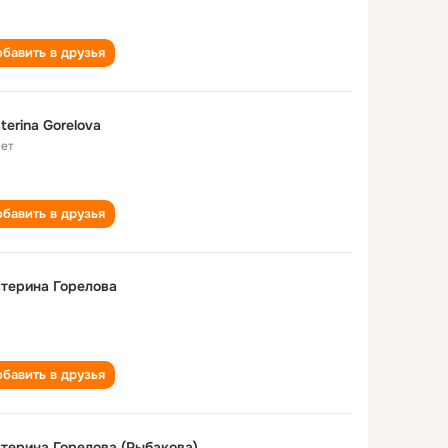
бавить в друзья
terina Gorelova
лет
бавить в друзья
терина Горелова
бавить в друзья
терина Горелова (Рыбакова)