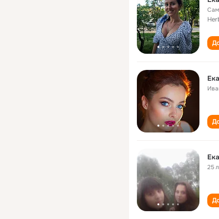
Сам
Herb
До
Ека
Ива
До
Ека
25 
До