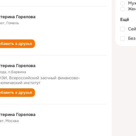
Му
Жен
терина Горелова
Ещё
лет
,
Гомель
Сей
Без
бавить в друзья
терина Горелова
года
,
п.Барвиха
ЭИ, Всероссийский заочный финансово-
номический институт
бавить в друзья
терина Горелова
ет
,
Москва