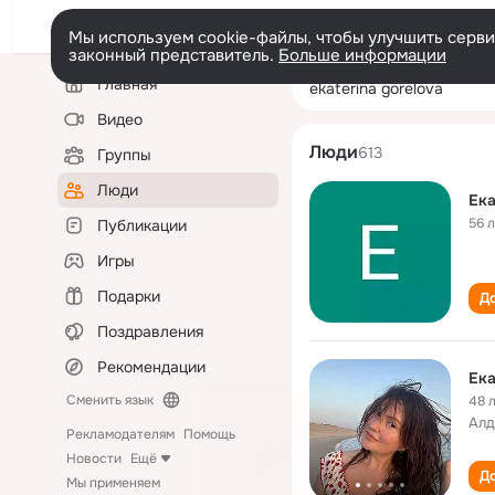
Мы используем cookie-файлы, чтобы улучшить сервис
законный представитель.
Больше информации
Левая
Поиск
Главная
ekaterina gorelo
колонка
по
людям
Видео
Люди
613
Группы
Люди
Ека
56 
Публикации
Игры
Подарки
До
Поздравления
Рекомендации
Ека
Сменить язык
48 
Алд
Рекламодателям
Помощь
Новости
Ещё
До
Мы применяем