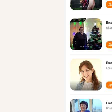
До
Ека
65 
До
Ека
Гом
До
Ека
65 