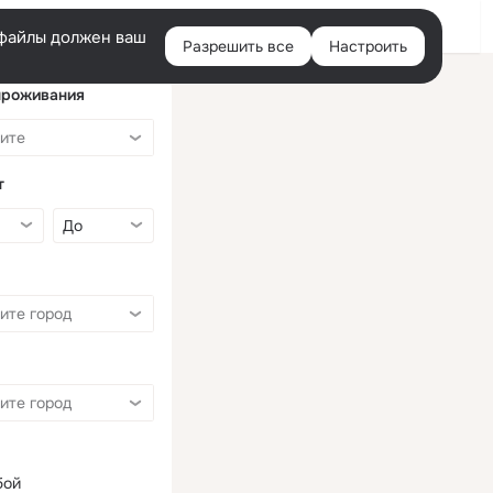
Войти
e-файлы должен ваш
Разрешить все
Настроить
Правая
колонка
проживания
т
бой