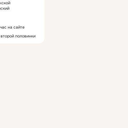
жской
ский
час на сайте
 второй половинки