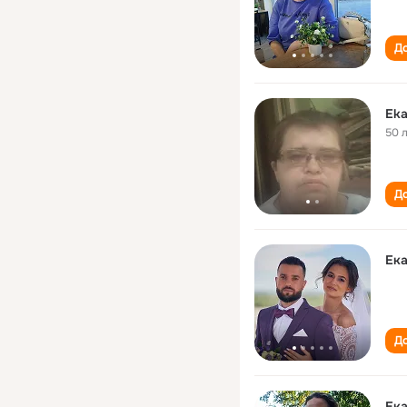
До
Eka
50 
До
Ека
До
Ека