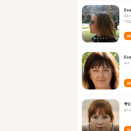
Ека
43 
"ТС
До
Ека
пгт
До
🌹Е
37 л
До