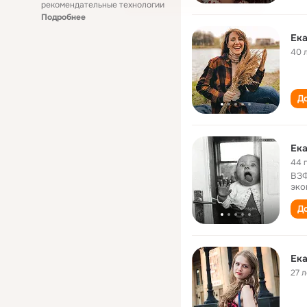
рекомендательные технологии
Подробнее
Ека
40 
До
Ека
44 
ВЗФ
эко
До
Ека
27 л