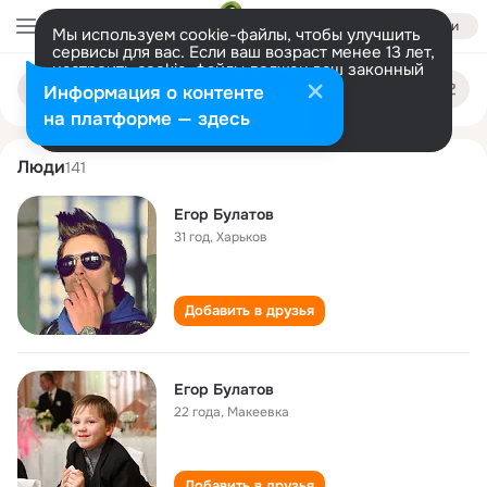
Войти
Мы используем cookie-файлы, чтобы улучшить
сервисы для вас. Если ваш возраст менее 13 лет,
настроить cookie-файлы должен ваш законный
egor bulatov
Поиск
представитель.
Больше информации
Информация о контенте
по
людям
Разрешить все
Настроить
на платформе — здесь
Люди
141
Егор Булатов
31 год
,
Харьков
Добавить в друзья
Егор Булатов
22 года
,
Макеевка
Добавить в друзья