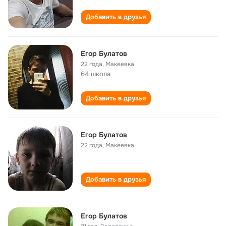
Добавить в друзья
Егор Булатов
22 года
,
Макеевка
64 школа
Добавить в друзья
Егор Булатов
22 года
,
Макеевка
Добавить в друзья
Егор Булатов