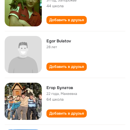
31 год
,
Запорожье
44 школа
Добавить в друзья
Egor Bulatov
28 лет
Добавить в друзья
Егор Булатов
22 года
,
Макеевка
64 школа
Добавить в друзья