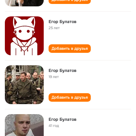
Егор Булатов
25 лет
Добавить в друзья
Егор Булатов
19 лет
Добавить в друзья
Егор Булатов
41 год