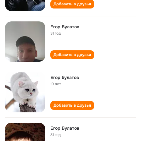
Добавить в друзья
Егор Булатов
31 год
Добавить в друзья
Егор булатов
19 лет
Добавить в друзья
Егор Булатов
31 год