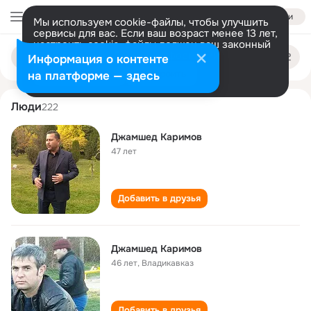
Войти
Мы используем cookie-файлы, чтобы улучшить
сервисы для вас. Если ваш возраст менее 13 лет,
настроить cookie-файлы должен ваш законный
dzhamshed karimov
Поиск
представитель.
Больше информации
Информация о контенте
по
людям
Разрешить все
Настроить
на платформе — здесь
Люди
222
Джамшед Каримов
47 лет
Добавить в друзья
Джамшед Каримов
46 лет
,
Владикавказ
Добавить в друзья