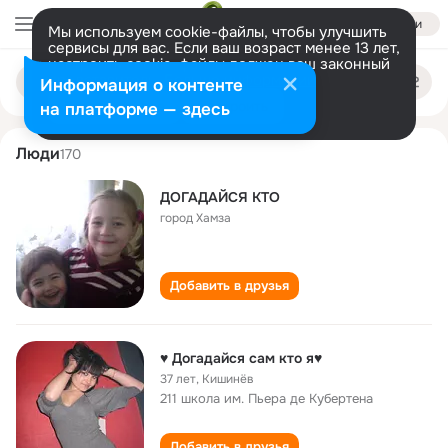
Войти
Мы используем cookie-файлы, чтобы улучшить
сервисы для вас. Если ваш возраст менее 13 лет,
настроить cookie-файлы должен ваш законный
dogadaysya kto
Поиск
представитель.
Больше информации
Информация о контенте
по
людям
Разрешить все
Настроить
на платформе — здесь
Люди
170
ДОГАДАЙСЯ КТО
город Хамза
Добавить в друзья
♥ Догадайся сам кто я♥
37 лет
,
Кишинёв
211 школа им. Пьера де Кубертена
Добавить в друзья