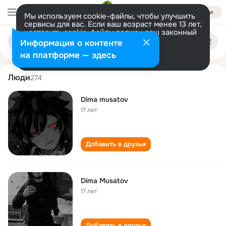
Войти
Мы используем cookie-файлы, чтобы улучшить
сервисы для вас. Если ваш возраст менее 13 лет,
настроить cookie-файлы должен ваш законный
dima musatov
Поиск
представитель.
Больше информации
Информация о контенте
по
людям
Разрешить все
Настроить
на платформе — здесь
Люди
274
Dima musatov
17 лет
Добавить в друзья
Dima Musatov
17 лет
Добавить в друзья