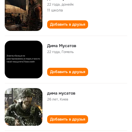
22 года
,
донейк
11 школа
Добавить в друзья
Дима Мусатов
22 года
,
Гомель
Добавить в друзья
дима мусатов
26 лет
,
Киев
Добавить в друзья