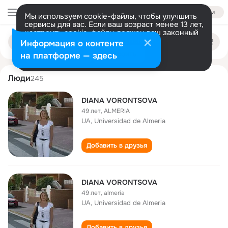
Войти
Мы используем cookie-файлы, чтобы улучшить
сервисы для вас. Если ваш возраст менее 13 лет,
настроить cookie-файлы должен ваш законный
diana vorontsova
Поиск
представитель.
Больше информации
Информация о контенте
по
людям
Разрешить все
Настроить
на платформе — здесь
Люди
245
DIANA VORONTSOVA
49 лет
,
ALMERIA
UA, Universidad de Almeria
Добавить в друзья
DIANA VORONTSOVA
49 лет
,
almeria
UA, Universidad de Almeria
Добавить в друзья