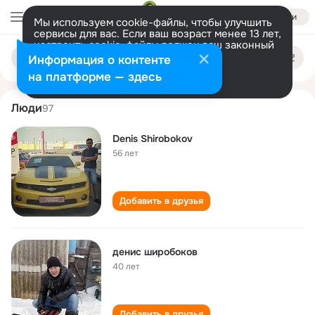
Войти
Мы используем cookie-файлы, чтобы улучшить
сервисы для вас. Если ваш возраст менее 13 лет,
настроить cookie-файлы должен ваш законный
denis shirobokov
Поиск
представитель.
Больше информации
Информация о контенте
по
людям
Разрешить все
Настроить
на платформе — здесь
Люди
97
Denis Shirobokov
56 лет
Добавить в друзья
денис широбоков
40 лет
Добавить в друзья