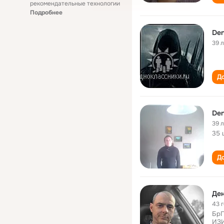
рекомендательные технологии
Подробнее
Den
39 
До
Den
39 
35 
До
Ден
43 
БрГ
ИЗИ