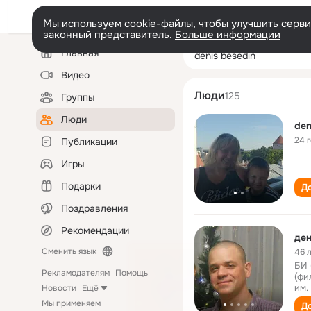
Мы используем cookie-файлы, чтобы улучшить сервис
законный представитель.
Больше информации
Левая
Поиск
Главная
denis besedin
колонка
по
людям
Видео
Люди
125
Группы
Люди
den
24 
Публикации
Игры
Подарки
До
Поздравления
Рекомендации
дeн
Сменить язык
46 
БИ 
Рекламодателям
Помощь
(фи
им.
Новости
Ещё
Мы применяем
До