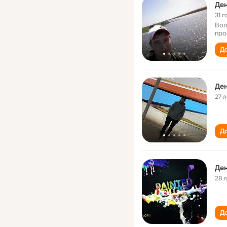
Ден
31 г
Вол
про
До
Ден
27 л
До
Ден
28 
До