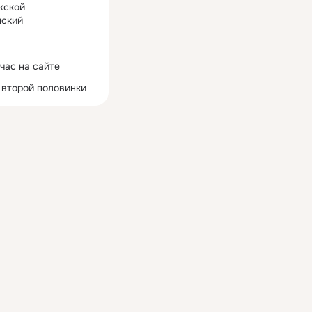
жской
ский
час на сайте
 второй половинки