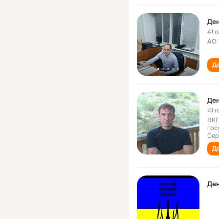
Ден
41 г
АО 
До
Ден
41 г
ВКГ
гос
Сер
До
Ден