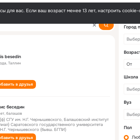
ы для вас. Если ваш возраст менее 13 лет, настроить cooki
Город 
Возрас
is besedin
года
,
Таллин
Школа
бавить в друзья
Вуз
ис бeсeдин
лет
,
бaлaшов
(ф) СГУ им. Н.Г. Чернышевского, Балашовский институт
лиал) Саратовского государственного университета
Пол
 Н.Г. Чернышевского (бывш. БГПИ)
Лю
бавить в друзья