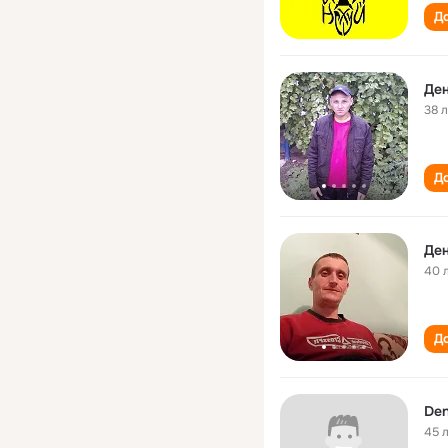
До
Ден
38 
До
Ден
40 
До
Den
45 