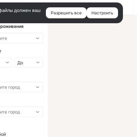
Войти
e-файлы должен ваш
Разрешить все
Настроить
Правая
колонка
проживания
т
бой