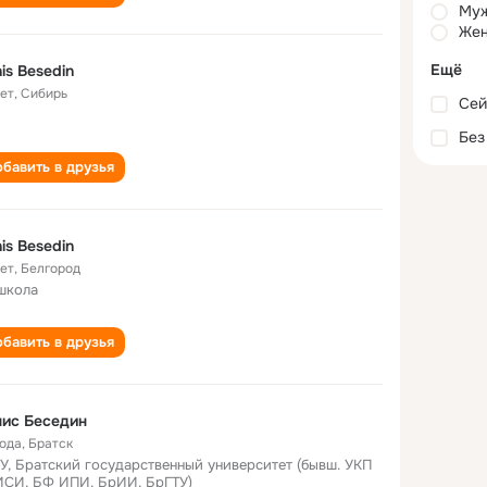
Му
Жен
Ещё
is Besedin
лет
,
Сибирь
Сей
Без
бавить в друзья
is Besedin
лет
,
Белгород
школа
бавить в друзья
ис Беседин
года
,
Братск
У, Братский государственный университет (бывш. УКП
СИ, БФ ИПИ, БрИИ, БрГТУ)