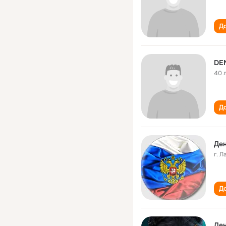
До
DE
40 
До
Ден
г. 
До
Ден