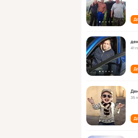
До
ден
41 г
До
Ден
35 
До