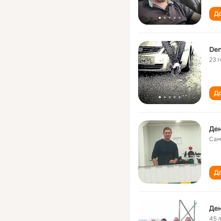
До
Den
23 
До
Ден
Сам
До
Ден
45 