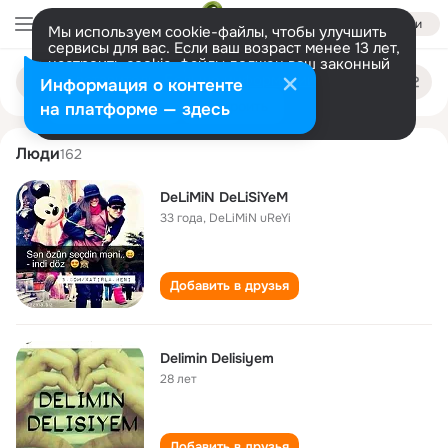
Войти
Мы используем cookie-файлы, чтобы улучшить
сервисы для вас. Если ваш возраст менее 13 лет,
настроить cookie-файлы должен ваш законный
delimin delisiyem
Поиск
представитель.
Больше информации
Информация о контенте
по
людям
Разрешить все
Настроить
на платформе — здесь
Люди
162
DeLiMiN DeLiSiYeM
33 года
,
DeLiMiN uReYi
Добавить в друзья
Delimin Delisiyem
28 лет
Добавить в друзья