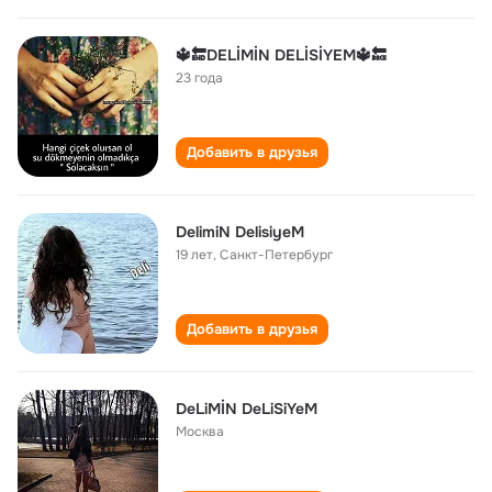
🔱🔚DELİMİN DELİSİYEM🔱🔙
23 года
Добавить в друзья
DelimiN DelisiyeM
19 лет
,
Санкт-Петербург
Добавить в друзья
DeLiMİN DeLiSiYeM
Москва