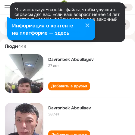
Войти
Мы используем cookie-файлы, чтобы улучшить
сервисы для вас. Если ваш возраст менее 13 лет,
настроить cookie-файлы должен ваш законный
davronbek abdullaev
Поиск
представитель.
Больше информации
Информация о контенте
по
людям
Разрешить все
Настроить
на платформе — здесь
Люди
449
Davronbek Abdullayev
27 лет
Добавить в друзья
Davronbek Abdullaev
38 лет
Добавить в друзья