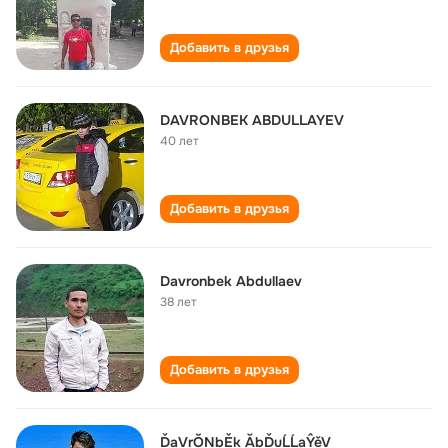
Добавить в друзья
DAVRONBEK ABDULLAYEV
40 лет
Добавить в друзья
Davronbek Abdullaev
38 лет
Добавить в друзья
ĎaVrŎNbĚk ĂbĎuĹĹaŶěV