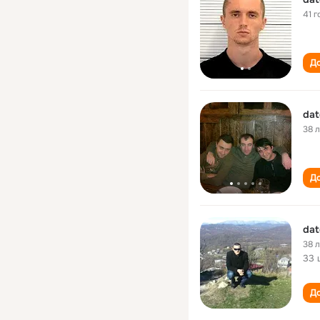
41 г
До
dat
38 
До
dat
38 
33 
До