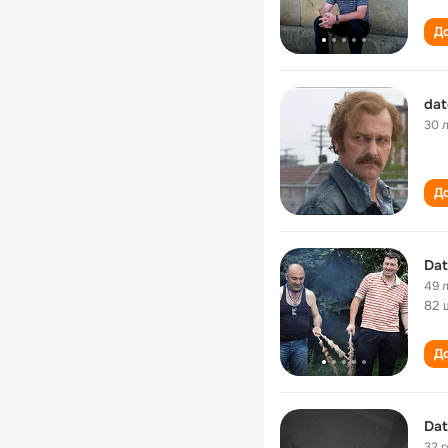
До
dat
30 
До
Dat
49 
82 
До
Dat
32 