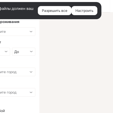
Войти
e-файлы должен ваш
Разрешить все
Настроить
Правая
колонка
проживания
т
бой