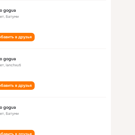
o gogua
лет
,
Батуми
бавить в друзья
o gogua
лет
,
lanchxuti
бавить в друзья
o gogua
лет
,
Батуми
бавить в друзья