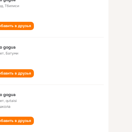
од
,
Тбилиси
бавить в друзья
o gogua
лет
,
Батуми
бавить в друзья
o gogua
лет
,
qutaisi
школа
бавить в друзья