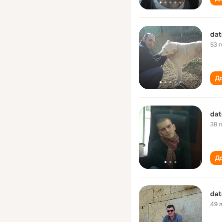
dat
53 
До
dat
38 
До
dat
49 