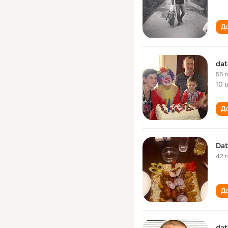
До
dat
55 
10 
До
Dat
42 
До
dat