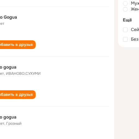
Му
Жен
o Gogua
Ещё
лет
Сей
Без
бавить в друзья
o gogua
лет
,
ИВАНОВО,СУХУМИ
бавить в друзья
o gogua
лет
,
Грозный