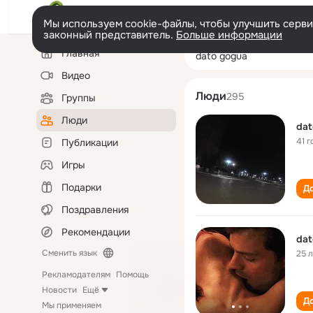
Мы используем cookie-файлы, чтобы улучшить сервис
законный представитель.
Больше информации
Левая
Поиск
Главная
dato gogua
колонка
по
людям
Видео
Люди
295
Группы
Люди
dat
41 г
Публикации
Игры
Подарки
До
Поздравления
Рекомендации
dat
Сменить язык
25 
Рекламодателям
Помощь
Новости
Ещё
До
Мы применяем