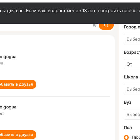
ы для вас. Если ваш возраст менее 13 лет, настроить cooki
Город 
Возрас
o gogua
од
Школа
бавить в друзья
Вуз
o gogua
лет
Пол
бавить в друзья
Лю