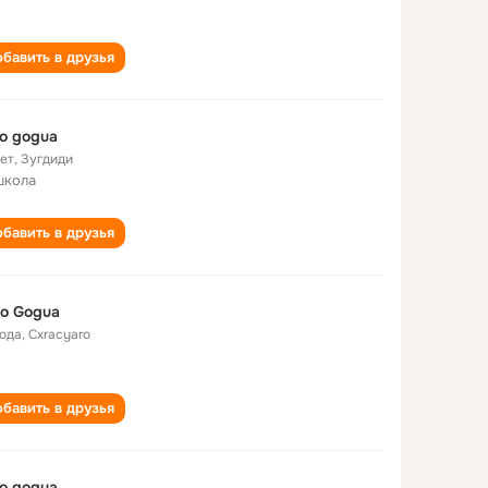
бавить в друзья
o gogua
лет
,
Зугдиди
школа
бавить в друзья
o Gogua
года
,
Cxracyaro
бавить в друзья
o gogua