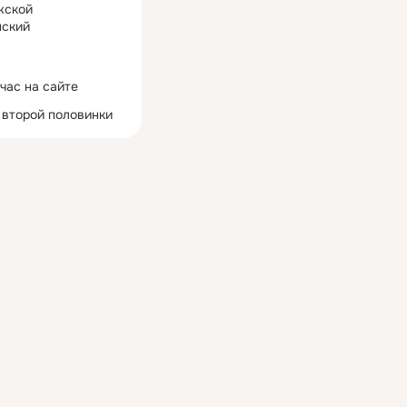
жской
ский
час на сайте
 второй половинки