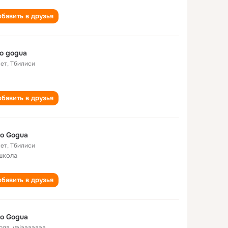
бавить в друзья
o gogua
лет
,
Тбилиси
бавить в друзья
o Gogua
лет
,
Тбилиси
школа
бавить в друзья
o Gogua
года
,
vajaaaaaaa