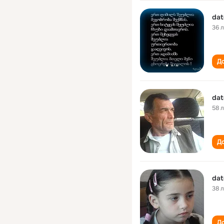
dat
36 
До
dat
58 
До
dat
38 
До