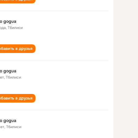
o gogua
года
,
Тбилиси
бавить в друзья
o gogua
лет
,
Тбилиси
бавить в друзья
o gogua
лет
,
Тбилиси