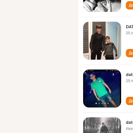
До
DA
25 
До
dat
25 
До
dat
Ива