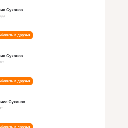
ил Суханов
года
бавить в друзья
ил Суханов
лет
бавить в друзья
иил Суханов
ет
бавить в друзья