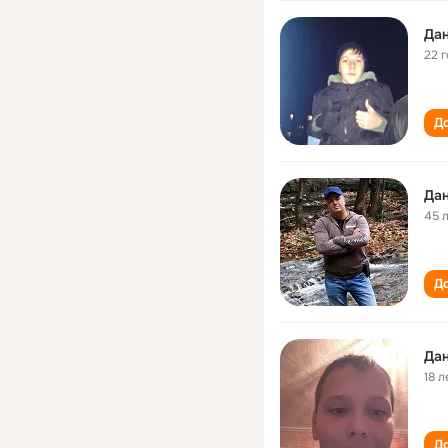
Дан
22 
До
Дан
45 
До
Дан
18 л
До