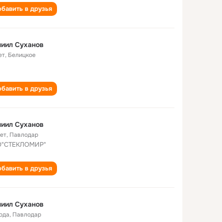
бавить в друзья
иил Суханов
ет
,
Белицкое
бавить в друзья
иил Суханов
лет
,
Павлодар
О"СТЕКЛОМИР"
бавить в друзья
иил Суханов
года
,
Павлодар