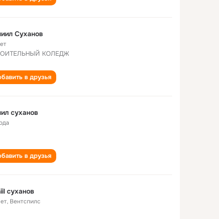
иил Суханов
лет
РОИТЕЛЬНЫЙ КОЛЕДЖ
бавить в друзья
ил суханов
года
бавить в друзья
iil суханов
лет
,
Вентспилс