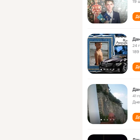
19 
До
Дан
24 
189
До
Дан
41 г
Дне
До
Дан