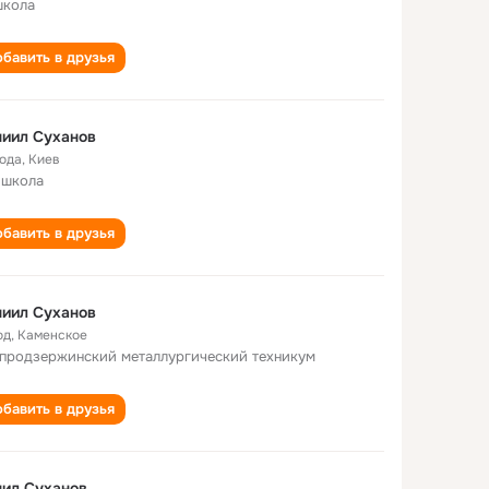
школа
бавить в друзья
иил Суханов
года
,
Киев
 школа
бавить в друзья
иил Суханов
од
,
Каменское
продзержинский металлургический техникум
бавить в друзья
ил Суханов