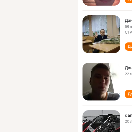
Дан
56 
СТ
До
Дан
22 
До
dan
20 