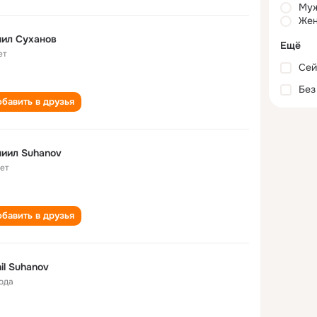
Му
Жен
ил Суханов
Ещё
ет
Сей
Без
бавить в друзья
иил Suhanov
лет
бавить в друзья
il Suhanov
года