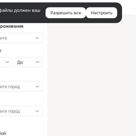
Войти
e-файлы должен ваш
Разрешить все
Настроить
Правая
колонка
проживания
т
бой