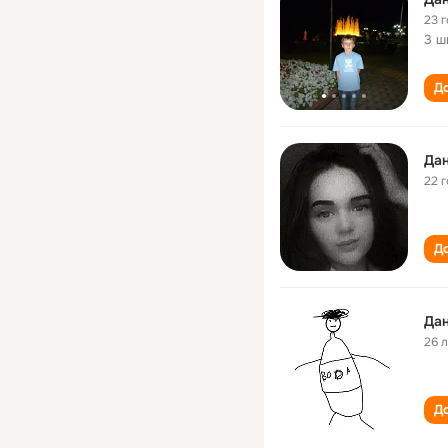
23 
3 ш
До
Дан
22 
До
Дан
26 
До