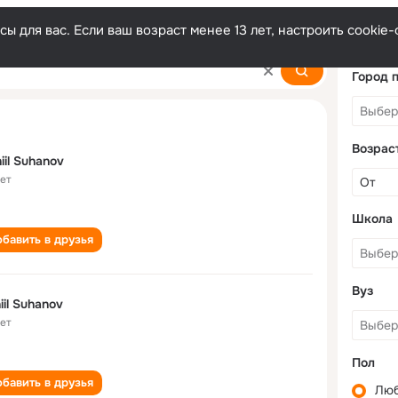
ы для вас. Если ваш возраст менее 13 лет, настроить cooki
Город 
Возрас
iil Suhanov
лет
Школа
бавить в друзья
Вуз
iil Suhanov
лет
Пол
бавить в друзья
Лю