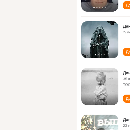
До
Дан
19 л
До
Дан
35 
ТО
До
Дан
23 