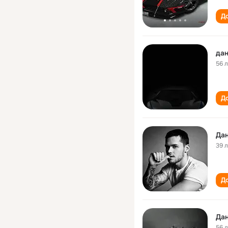
До
дан
56 
До
Дан
39 
До
Дан
56 