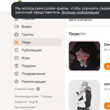
Мы используем cookie-файлы, чтобы улучшить сервис
законный представитель.
Больше информации
Левая
Поиск
Главная
danil sukhanov
колонка
по
людям
Видео
Люди
386
Группы
Люди
Dan
25 
Публикации
Игры
Подарки
До
Поздравления
Рекомендации
dan
Сменить язык
25 
Рекламодателям
Помощь
Новости
Ещё
До
Мы применяем