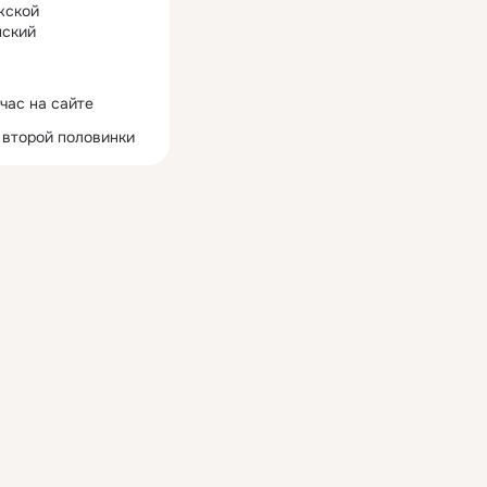
жской
ский
час на сайте
 второй половинки