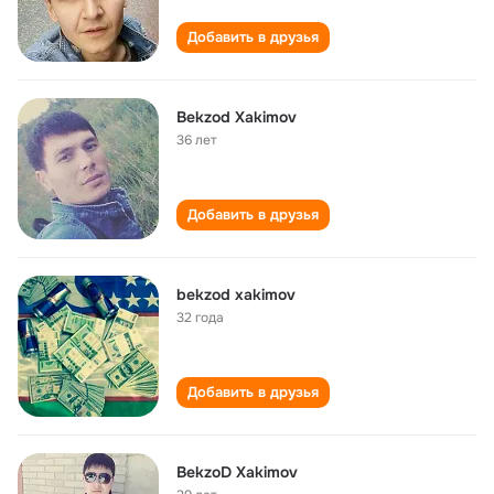
Добавить в друзья
Bekzod Xakimov
36 лет
Добавить в друзья
bekzod xakimov
32 года
Добавить в друзья
BekzoD Xakimov