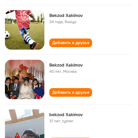
Bekzod Xakimov
34 года
,
Rosiya
Добавить в друзья
Bekzod Xakimov
40 лет
,
Москва
Добавить в друзья
bekzod Xakimov
37 лет
,
tymen