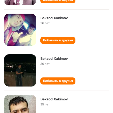
Bekzod Xakimov
36 лет
Добавить в друзья
Bekzod Xakimov
36 лет
Добавить в друзья
Bekzod Xakimov
35 лет