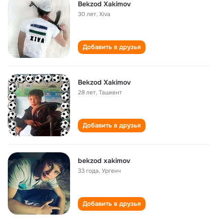
Bekzod Xakimov
30 лет
,
Xiva
Добавить в друзья
Bekzod Xakimov
28 лет
,
Ташкент
Добавить в друзья
bekzod xakimov
33 года
,
Ургенч
Добавить в друзья