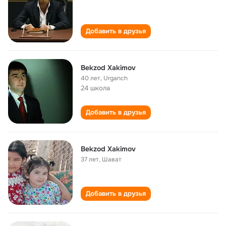
Добавить в друзья
Bekzod Xakimov
40 лет
,
Urganch
24 школа
Добавить в друзья
Bekzod Xakimov
37 лет
,
Шават
Добавить в друзья