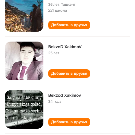
36 лет
,
Ташкент
221 школа
Добавить в друзья
BekzoD XakimoV
25 лет
Добавить в друзья
Bekzod Xakimov
34 года
Добавить в друзья