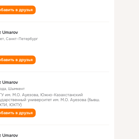
бавить в друзья
z Umarov
лет
,
Санкт-Петербург
бавить в друзья
z Umarov
года
,
Шымкент
У им. М.О. Ауезова, Южно-Казахстанский
ударственный университет им. М.О. Ауезова (бывш.
ХТИ, ЮКТУ)
бавить в друзья
z Umarov