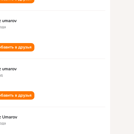
z umarov
года
бавить в друзья
z umarov
од
бавить в друзья
z Umarov
года