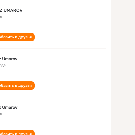
IZ UMAROV
лет
бавить в друзья
z Umarov
года
бавить в друзья
z Umarov
лет
бавить в друзья