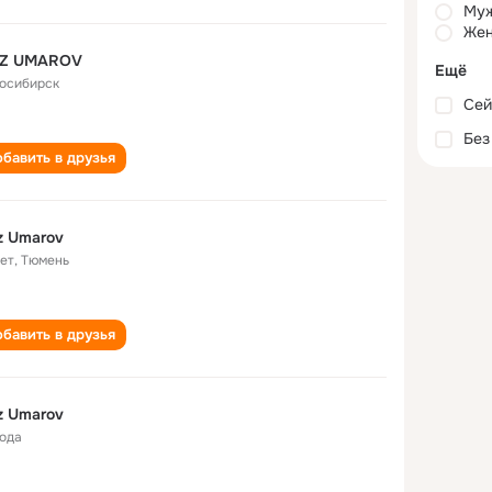
Му
Жен
IZ UMAROV
Ещё
осибирск
Сей
Без
бавить в друзья
z Umarov
лет
,
Тюмень
бавить в друзья
z Umarov
года