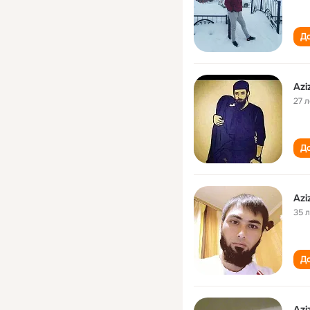
До
Azi
27 л
До
Azi
35 
До
Azi