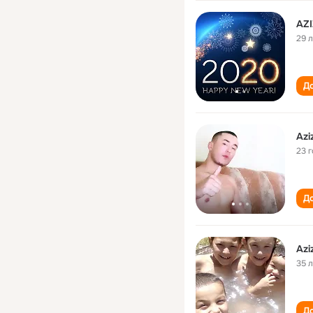
AZ
29 
До
Azi
23 
До
Azi
35 
До