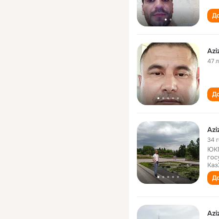
До
Azi
47 
До
Azi
34 
ЮКГ
гос
Каз
До
Azi