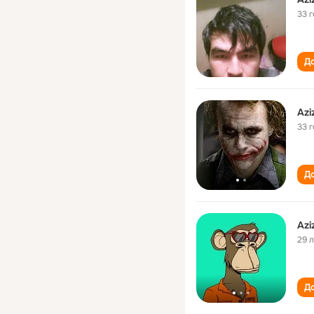
33 
До
Azi
33 
До
Azi
29 
До