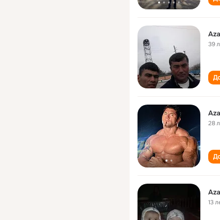
Aza
39 
До
Aza
28 
До
Aza
13 л