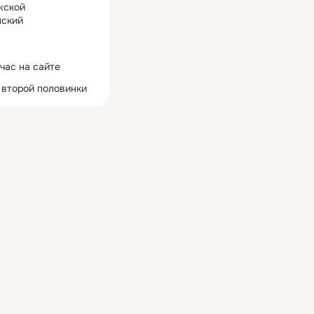
жской
ский
час на сайте
 второй половинки