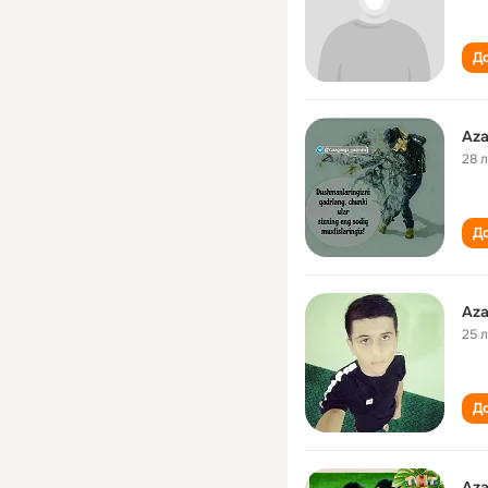
До
Aza
28 
До
Aza
25 
До
Aza