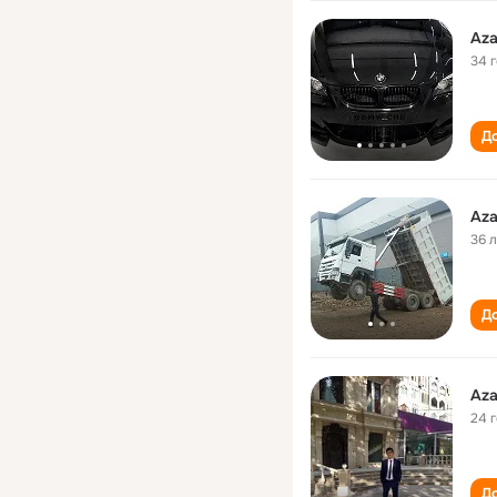
Aza
34 
До
Aza
36 
До
Aza
24 
До