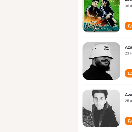
38 
До
Aza
23 
До
Aza
25 
До