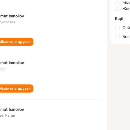
Му
Жен
mat Ismoilov
Ещё
дивосток
Сей
Без
бавить в друзья
mat Ismoilov
года
бавить в друзья
mat Ismoilov
ет
,
Каган