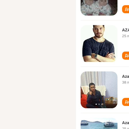
До
AZ
25 
До
Aza
38 
До
Aza
25 