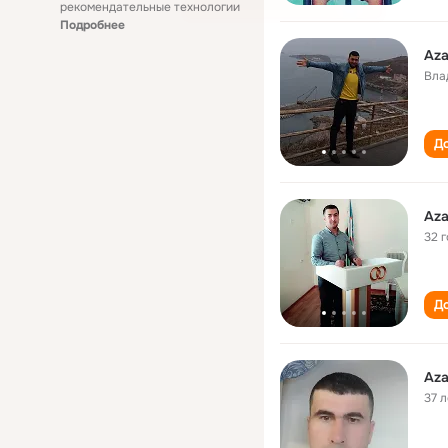
рекомендательные технологии
Подробнее
Aza
Вла
До
Aza
32 
До
Aza
37 л