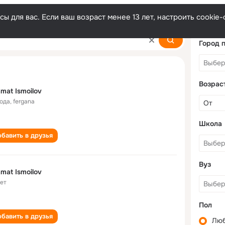
ы для вас. Если ваш возраст менее 13 лет, настроить cooki
Город 
Возрас
mat Ismoilov
года
,
fergana
Школа
бавить в друзья
Вуз
mat Ismoilov
лет
Пол
бавить в друзья
Лю