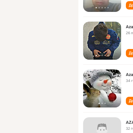
До
Aza
26 
До
Aza
34 
До
AZ
32 