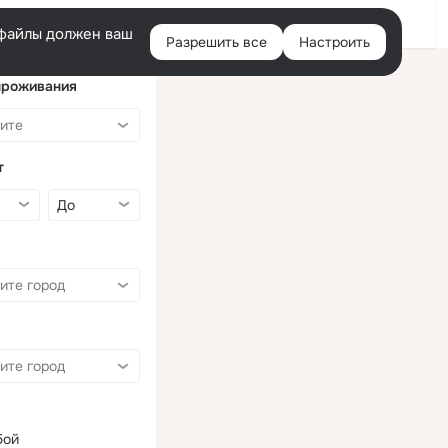
Войти
e-файлы должен ваш
Разрешить все
Настроить
Правая
колонка
проживания
т
бой