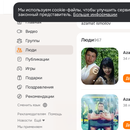
Мы используем cookie-файлы, чтобы улучшить сервис
законный представитель.
Больше информации
Левая
Поиск
Главная
azamat ismoilov
колонка
по
людям
Видео
Люди
967
Группы
Люди
Aza
34 
Публикации
Игры
Подарки
До
Поздравления
Рекомендации
Aza
Сменить язык
38 
Рекламодателям
Помощь
Новости
Ещё
До
Мы применяем