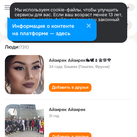
Войти
Мы используем cookie-файлы, чтобы улучшить
сервисы для вас. Если ваш возраст менее 13 лет,
настроить cookie-файлы должен ваш законный
ayzirek ayzirek
Поиск
представитель.
Больше информации
Информация о контенте
по
людям
Разрешить все
Настроить
на платформе — здесь
Люди
17310
Айзирек Айзирек🐇🕊🌷🌼🌸🌹
34 года
,
Бишкек (Пишпек, Фрунзе)
Добавить в друзья
Айзирек Айзирек
31 год
Добавить в друзья