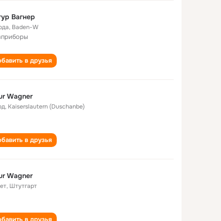
ур Вагнер
ода
,
Baden-W
зприборы
бавить в друзья
ur Wagner
од
,
Kaiserslautern (Duschanbe)
бавить в друзья
ur Wagner
лет
,
Штутгарт
бавить в друзья