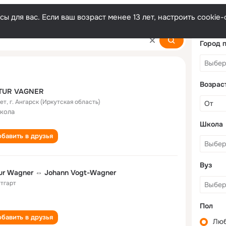
ы для вас. Если ваш возраст менее 13 лет, настроить cooki
Город 
Возрас
TUR VAGNER
лет
,
г. Ангарск (Иркутская область)
школа
Школа
бавить в друзья
Вуз
ur Wagner ⇔ Johann Vogt-Wagner
тгарт
Пол
бавить в друзья
Лю