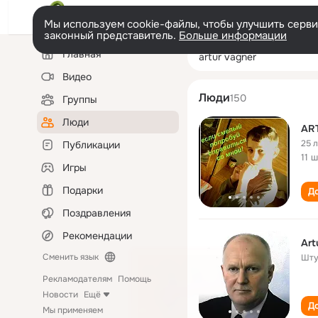
Мы используем cookie-файлы, чтобы улучшить сервис
законный представитель.
Больше информации
Левая
Поиск
Главная
artur vagner
колонка
по
людям
Видео
Люди
150
Группы
Люди
AR
25 
Публикации
11 
Игры
Подарки
До
Поздравления
Рекомендации
Art
Сменить язык
Шту
Рекламодателям
Помощь
Новости
Ещё
До
Мы применяем