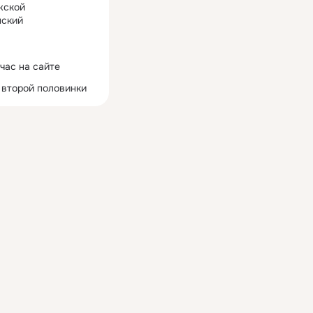
жской
ский
час на сайте
 второй половинки