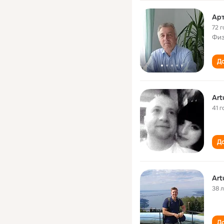
Арт
72 г
Фи
До
Art
41 г
До
Art
38 
До