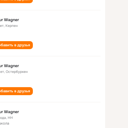
ur Wagner
лет
,
Керпен
бавить в друзья
ur Wagner
лет
,
Остербуркен
бавить в друзья
ur Wagner
года
,
НН
школа