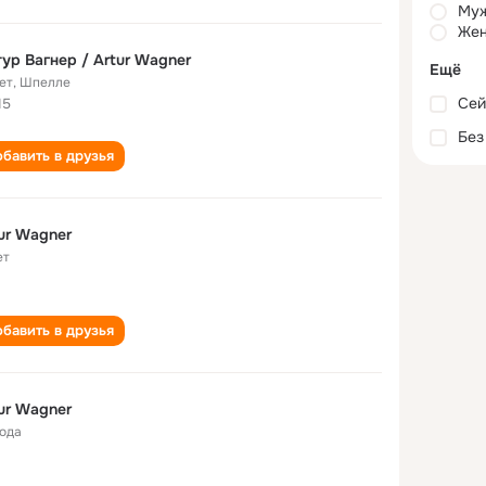
Му
Жен
ур Вагнер / Artur Wagner
Ещё
ет
,
Шпелле
Сей
15
Без
бавить в друзья
ur Wagner
ет
бавить в друзья
ur Wagner
года