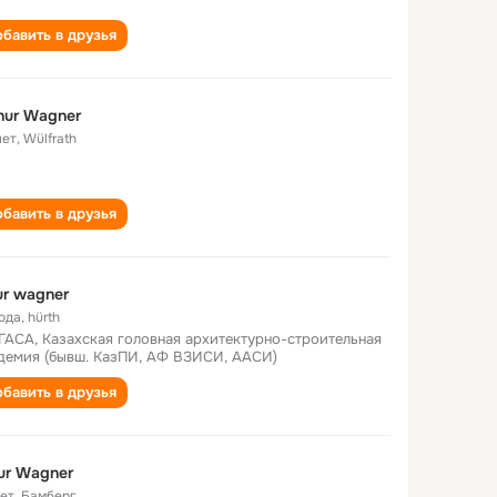
бавить в друзья
hur Wagner
лет
,
Wülfrath
бавить в друзья
ur wagner
года
,
hürth
ГАСА, Казахская головная архитектурно-строительная
демия (бывш. КазПИ, АФ ВЗИСИ, ААСИ)
бавить в друзья
ur Wagner
лет
,
Бамберг