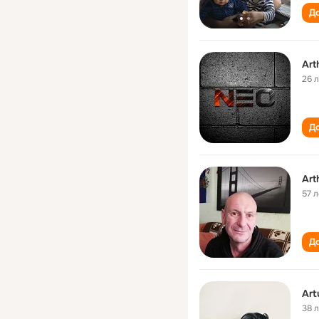
До
Art
26 
До
Art
57 л
До
Art
38 