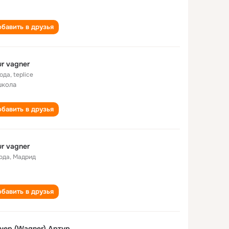
бавить в друзья
ur vagner
года
,
teplice
школа
бавить в друзья
ur vagner
года
,
Мадрид
бавить в друзья
нер (Wagner) Артур