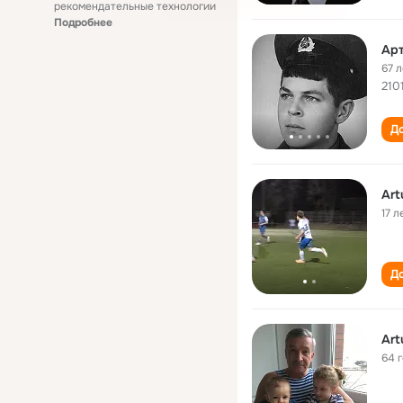
рекомендательные технологии
Подробнее
Арт
67 л
210
До
Art
17 л
До
Art
64 