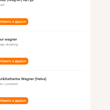
att
бавить в друзья
hur wagner
ода
,
duisburg
бавить в друзья
ur&Katharina Wagner (Halva)
лет
,
Lonsheim
бавить в друзья