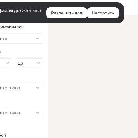
Войти
e-файлы должен ваш
Разрешить все
Настроить
Правая
колонка
проживания
т
бой