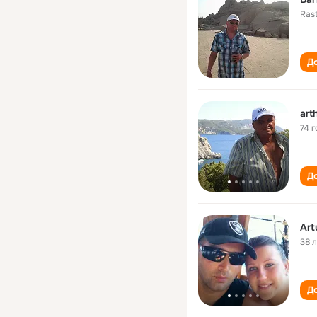
Rast
До
art
74 г
До
Art
38 
До