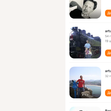
До
art
54 
19 
До
art
32 
До
Ваг