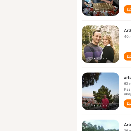
До
Art
40 
До
art
63 
Каз
ака
До
Art
36 