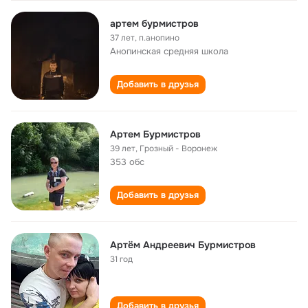
артем бурмистров
37 лет
,
п.анопино
Анопинская cредняя школа
Добавить в друзья
Артем Бурмистров
39 лет
,
Грозный - Воронеж
353 обс
Добавить в друзья
Артём Андреевич Бурмистров
31 год
Добавить в друзья