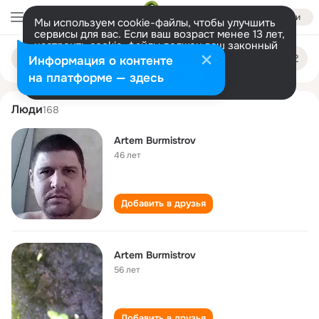
Войти
Мы используем cookie-файлы, чтобы улучшить
сервисы для вас. Если ваш возраст менее 13 лет,
настроить cookie-файлы должен ваш законный
artem burmistrov
Поиск
представитель.
Больше информации
Информация о контенте
по
людям
Разрешить все
Настроить
на платформе — здесь
Люди
168
Artem Burmistrov
46 лет
Добавить в друзья
Artem Burmistrov
56 лет
Добавить в друзья