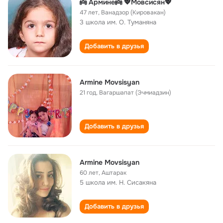
👼 Армине👼 💖Мовсисян💖
47 лет
,
Ванадзор (Кировакан)
3 школа им. О. Туманяна
Добавить в друзья
Armine Movsisyan
21 год
,
Вагаршапат (Эчмиадзин)
Добавить в друзья
Armine Movsisyan
60 лет
,
Аштарак
5 школа им. Н. Сисакяна
Добавить в друзья