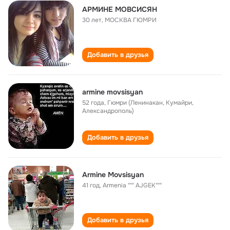
АРМИНЕ МОВСИСЯН
30 лет
,
МОСКВА ГЮМРИ
Добавить в друзья
armine movsisyan
52 года
,
Гюмри (Ленинакан, Кумайри,
Александрополь)
Добавить в друзья
Armine Movsisyan
41 год
,
Armenia """ AJGEK"""
Добавить в друзья