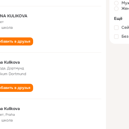
Му
Жен
INA KULIKOVA
Ещё
лет
Сей
 школа
Без
бавить в друзья
na Kulikova
года
,
Дортмунд
nikum Dortmund
бавить в друзья
na Kulikova
лет
,
Praha
 школа