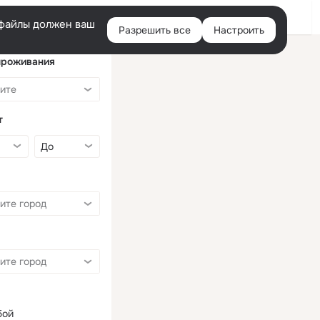
Войти
e-файлы должен ваш
Разрешить все
Настроить
Правая
колонка
проживания
т
бой