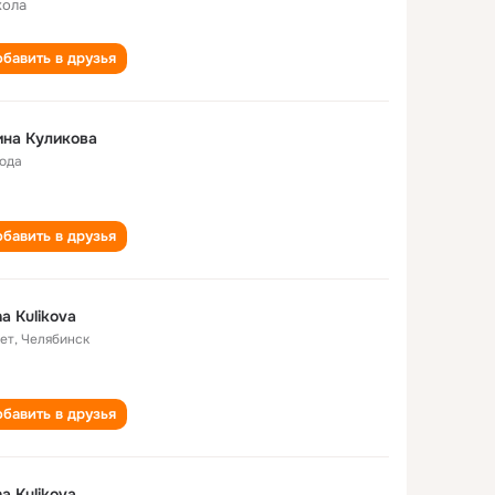
кола
бавить в друзья
на Куликова
года
бавить в друзья
na Kulikova
лет
,
Челябинск
бавить в друзья
na Kulikova