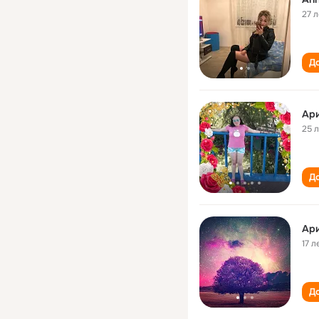
27 л
До
Ари
25 
До
Ари
17 л
До