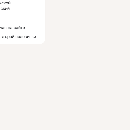
жской
ский
час на сайте
 второй половинки