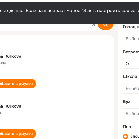
ы для вас. Если ваш возраст менее 13 лет, настроить cooki
Город 
Возрас
na Kulikova
года
Школа
бавить в друзья
Вуз
na Kulikova
лет
Пол
бавить в друзья
Лю