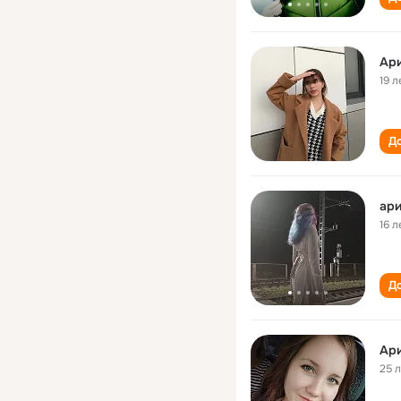
Ари
19 л
До
ари
16 л
До
Ари
25 