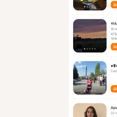
До
♾️А
18 л
КГБ
тра
До
๑۩
Сар
До
Ари
22 