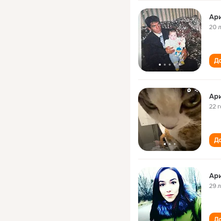
Ари
20 
До
Ари
22 
До
Ари
29 
До