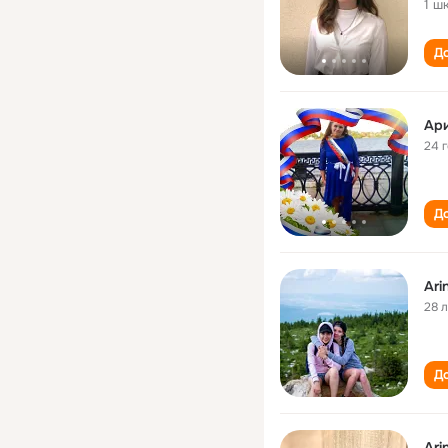
1 ш
До
Ари
24 
До
Ari
28 
До
Ari