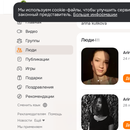
Мы используем cookie-файлы, чтобы улучшить сервис
законный представитель.
Больше информации
Левая
Поиск
Главная
arina kulikova
колонка
по
людям
Видео
Люди
411
Группы
Люди
Ari
24 
Публикации
Игры
Подарки
До
Поздравления
Рекомендации
Ari
Сменить язык
28 
Рекламодателям
Помощь
Новости
Ещё
До
Мы применяем