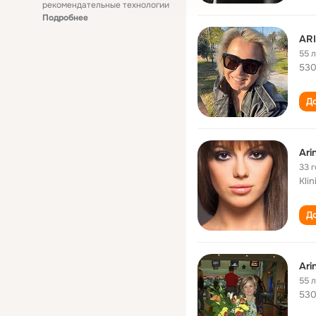
рекомендательные технологии
Подробнее
AR
55 
530
До
Ari
33 
Kli
До
Ari
55 
530