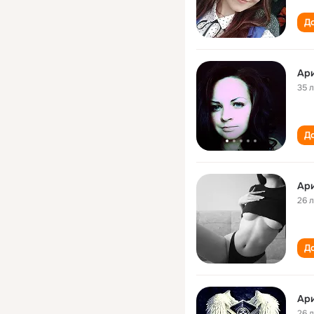
До
Ари
35 
До
Ари
26 
До
Ари
26 