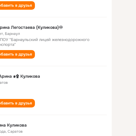
бавить в друзья
рина Легостаева (Куликова)♾️
ет
,
Барнаул
ПОУ "Барнаульский лицей железнодорожного
нспорта"
бавить в друзья
Арина ๑۩ Куликова
атов
бавить в друзья
на Куликова
года
,
Саратов