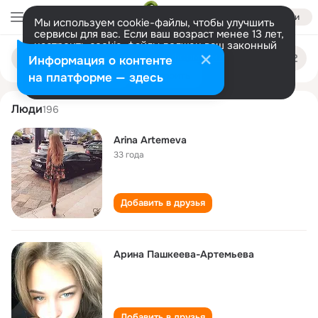
Войти
Мы используем cookie-файлы, чтобы улучшить
сервисы для вас. Если ваш возраст менее 13 лет,
настроить cookie-файлы должен ваш законный
arina artemeva
Поиск
представитель.
Больше информации
Информация о контенте
по
людям
Разрешить все
Настроить
на платформе — здесь
Люди
196
Arina Artemeva
33 года
Добавить в друзья
Арина Пашкеева-Артемьева
Добавить в друзья