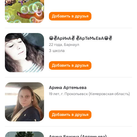
Добавить в друзья
😀✌АрИнА✌ ✌АрТеМьЕвА😀✌
22 года
,
Барнаул
3 школа
Добавить в друзья
Арина Артемьева
19 лет
,
г. Прокопьевск (Кемеровская область)
Добавить в друзья
Арина Бежина (Артемьева)