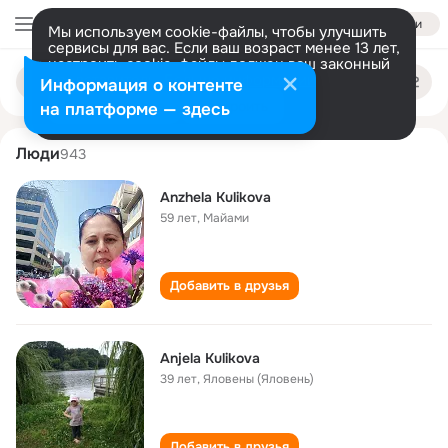
Войти
Мы используем cookie-файлы, чтобы улучшить
сервисы для вас. Если ваш возраст менее 13 лет,
настроить cookie-файлы должен ваш законный
anzhela kulikova
Поиск
представитель.
Больше информации
Информация о контенте
по
людям
Разрешить все
Настроить
на платформе — здесь
Люди
943
Anzhela Kulikova
59 лет
,
Майами
Добавить в друзья
Anjela Kulikova
39 лет
,
Яловены (Яловень)
Добавить в друзья