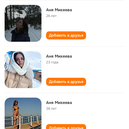
Аня Михеева
26 лет
Добавить в друзья
Аня Михеева
23 года
Добавить в друзья
Аня Михеева
36 лет
Добавить в друзья