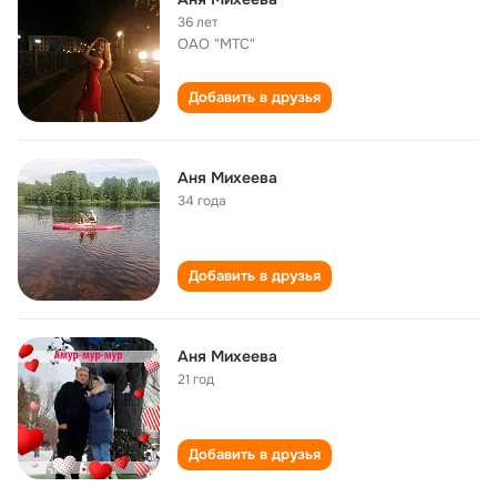
36 лет
ОАО "МТС"
Добавить в друзья
Аня Михеева
34 года
Добавить в друзья
Аня Михеева
21 год
Добавить в друзья