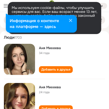
Войти
Мы используем cookie-файлы, чтобы улучшить
сервисы для вас. Если ваш возраст менее 13 лет,
настроить cookie-файлы должен ваш законный
anya mikheeva
Поиск
представитель.
Больше информации
Информация о контенте
по
людям
Разрешить все
Настроить
на платформе — здесь
Люди
1703
Аня Михеева
34 года
Добавить в друзья
Аня Михеева
24 года
Добавить в друзья