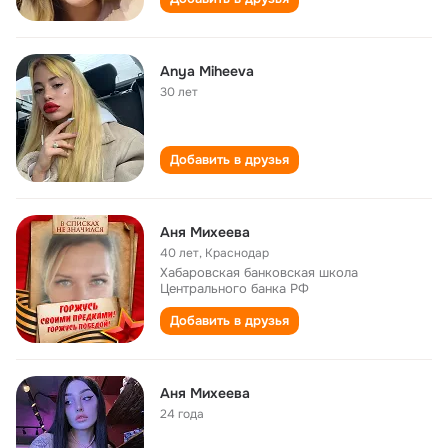
Anya Miheeva
30 лет
Добавить в друзья
Аня Михеева
40 лет
,
Краснодар
Хабаровская банковская школа
Центрального банка РФ
Добавить в друзья
Аня Михеева
24 года