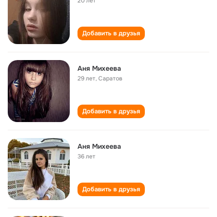
20 лет
Добавить в друзья
Аня Михеева
29 лет
,
Саратов
Добавить в друзья
Аня Михеева
36 лет
Добавить в друзья