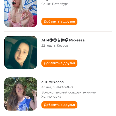
Санкт-Петербург
Добавить в друзья
АНЯ😘😙🎸🎤🎧 Михеева
22 года
,
г. Ковров
Добавить в друзья
аня михеева
46 лет
,
п.НАХАБИНО
Волоколамский совхоз-техникум
Холмогорка
Добавить в друзья