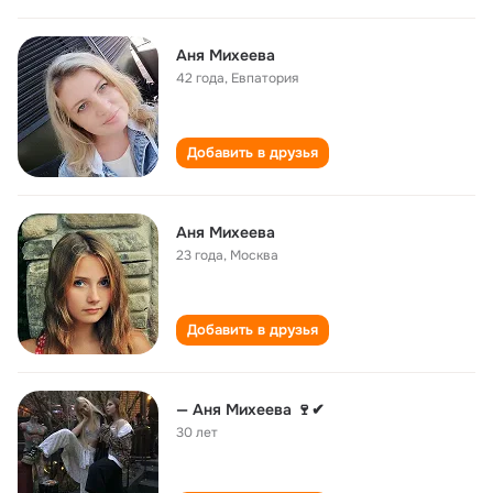
Аня Михеева
42 года
,
Евпатория
Добавить в друзья
Аня Михеева
23 года
,
Москва
Добавить в друзья
— Аня Михеева 🍷✔
30 лет