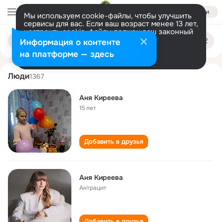
Войти
Мы используем cookie-файлы, чтобы улучшить
сервисы для вас. Если ваш возраст менее 13 лет,
настроить cookie-файлы должен ваш законный
anya kireeva
Поиск
представитель.
Больше информации
Информация о контенте
по
людям
Разрешить все
Настроить
на платформе — здесь
Люди
1367
Аня Киреева
15 лет
Добавить в друзья
Аня Киреева
Антрацит
Добавить в друзья