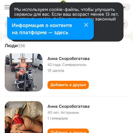
Войти
Мы используем cookie-файлы, чтобы улучшить
сервисы для вас. Если ваш возраст менее 13 лет,
настроить cookie-файлы должен ваш законный
anna skorobogatova
Поиск
представитель.
Больше информации
Информация о контенте
по
людям
Разрешить все
Настроить
на платформе — здесь
Люди
336
Анна Скоробогатова
42 года
,
Симферополь
15 школа
Добавить в друзья
Анна Скоробогатова
40 лет
,
Астрахань
1 гимназия
Добавить в друзья