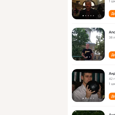
1 ш
До
And
38 
До
Анд
42 
1 ш
До
Анд