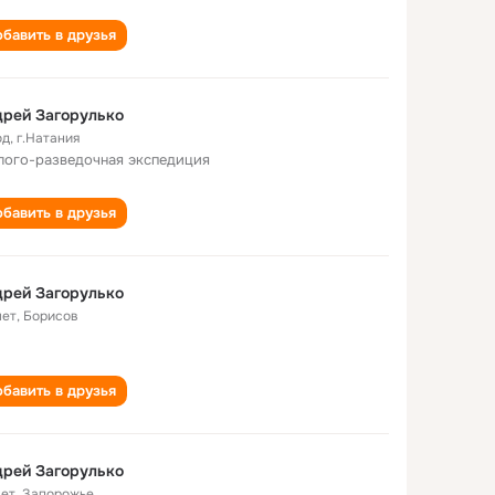
бавить в друзья
рей Загорулько
од
,
г.Натания
лого-разведочная экспедиция
бавить в друзья
рей Загорулько
лет
,
Борисов
бавить в друзья
рей Загорулько
лет
,
Запорожье