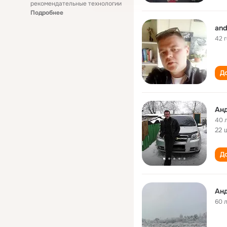
рекомендательные технологии
Подробнее
and
42 
До
Анд
40 
22 
До
Анд
60 