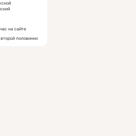
жской
ский
час на сайте
 второй половинки