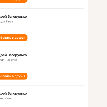
рей Загорулько
года
,
Киев
бавить в друзья
рей Загорулько
года
,
Ташкент
бавить в друзья
рей Загорулько
лет
,
Киев