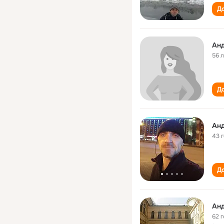
До
Анд
56 
До
Анд
43 
До
Анд
62 