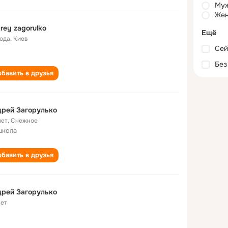
Му
Жен
rey zagorulko
Ещё
года
,
Киев
Сей
Без
бавить в друзья
рей Загорулько
лет
,
Снежное
школа
бавить в друзья
рей Загорулько
лет