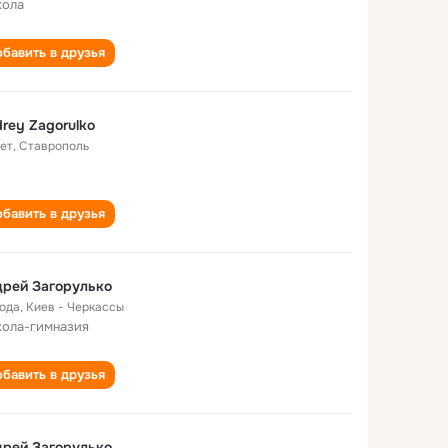
кола
бавить в друзья
rey Zagorulko
лет
,
Ставрополь
бавить в друзья
рей Загорулько
года
,
Киев - Черкассы
кола-гимназия
бавить в друзья
рей Загорулько