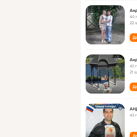
Анд
40 
22 
До
Анд
42 
21 
До
АН
43 
До