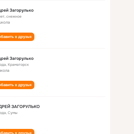
рей Загорулько
лет
,
снежное
школа
бавить в друзья
рей Загорулько
года
,
Краматорск
школа
бавить в друзья
ДРЕЙ ЗАГОРУЛЬКО
года
,
Сумы
бавить в друзья