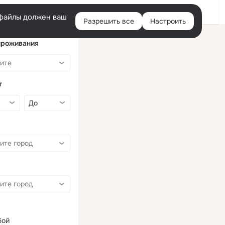
Войти
e-файлы должен ваш
Разрешить все
Настроить
Правая
колонка
проживания
т
бой