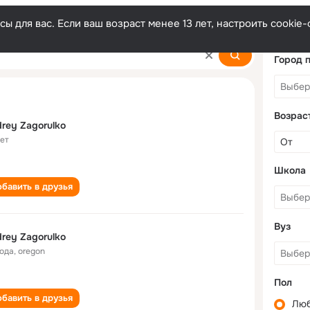
ы для вас. Если ваш возраст менее 13 лет, настроить cooki
o
Город 
Возрас
rey Zagorulko
лет
Школа
бавить в друзья
Вуз
rey Zagorulko
года
,
oregon
Пол
бавить в друзья
Лю