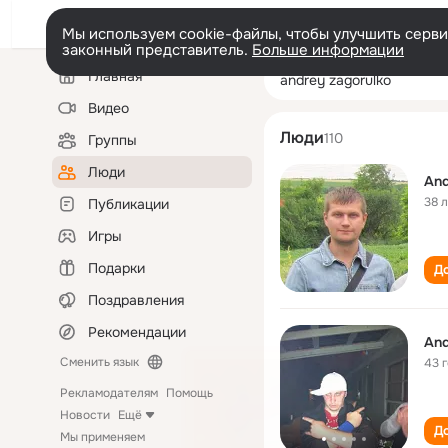
Мы используем cookie-файлы, чтобы улучшить сервис
законный представитель.
Больше информации
Левая
Поиск
Главная
andrey zagorulk
колонка
по
людям
Видео
Люди
110
Группы
Люди
And
38 
Публикации
Игры
Подарки
До
Поздравления
Рекомендации
And
Сменить язык
43 
Рекламодателям
Помощь
Новости
Ещё
До
Мы применяем