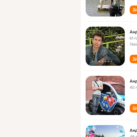
До
Анд
61 г
Гео
До
Анд
40 
До
Анд
49 