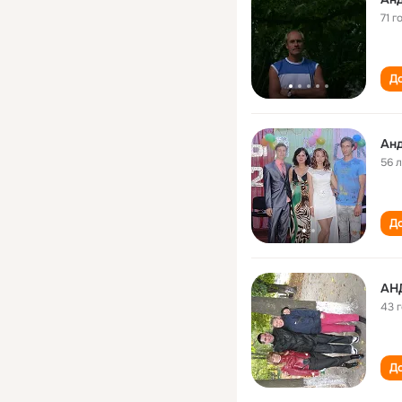
71 г
До
Анд
56 
До
АН
43 
До