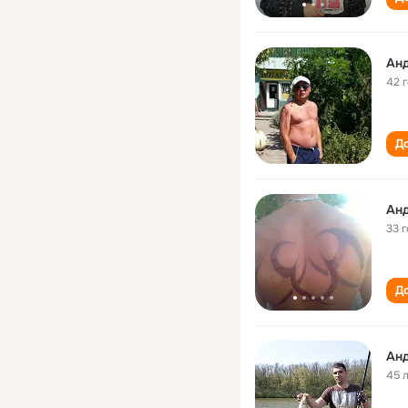
Анд
42 
До
Анд
33 
До
Анд
45 