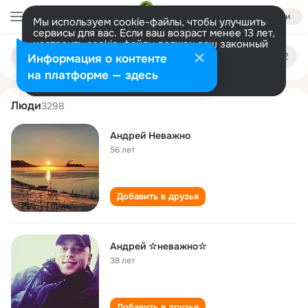
Войти
Мы используем cookie-файлы, чтобы улучшить
сервисы для вас. Если ваш возраст менее 13 лет,
настроить cookie-файлы должен ваш законный
andrey nevazhno
Поиск
представитель.
Больше информации
Информация о контенте
по
людям
Разрешить все
Настроить
на платформе — здесь
Люди
3298
Андрей Неважно
56 лет
Добавить в друзья
Андрей ☆неважно☆
38 лет
Добавить в друзья