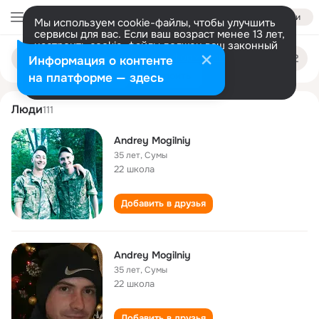
Войти
Мы используем cookie-файлы, чтобы улучшить
сервисы для вас. Если ваш возраст менее 13 лет,
настроить cookie-файлы должен ваш законный
andrey mogilniy
Поиск
представитель.
Больше информации
Информация о контенте
по
людям
Разрешить все
Настроить
на платформе — здесь
Люди
111
Andrey Mogilniy
35 лет
,
Сумы
22 школа
Добавить в друзья
Andrey Mogilniy
35 лет
,
Сумы
22 школа
Добавить в друзья