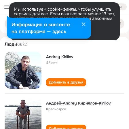
Войти
Мы используем cookie-файлы, чтобы улучшить
сервисы для вас. Если ваш возраст менее 13 лет,
настроить cookie-файлы должен ваш законный
andrey kirilov
Поиск
представитель.
Больше информации
Информация о контенте
по
людям
Разрешить все
Настроить
на платформе — здесь
Люди
6672
Andrey Kirillov
45 лет
Добавить в друзья
Андрей-Andrey Кириллов-Kirillov
Красноярск
Добавить в друзья